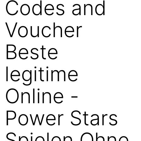
Codes and
Voucher
Beste
legitime
Online -
Power Stars
Spielen Ohne