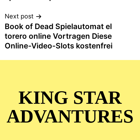
Next post
Book of Dead Spielautomat el
torero online Vortragen Diese
Online-Video-Slots kostenfrei
KING STAR
ADVANTURES