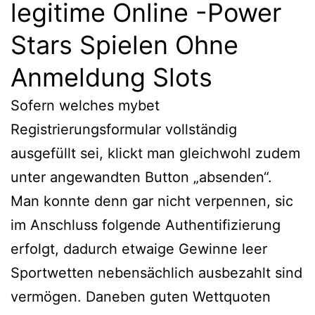
legitime Online -Power
Stars Spielen Ohne
Anmeldung Slots
Sofern welches mybet
Registrierungsformular vollständig
ausgefüllt sei, klickt man gleichwohl zudem
unter angewandten Button „absenden“.
Man konnte denn gar nicht verpennen, sic
im Anschluss folgende Authentifizierung
erfolgt, dadurch etwaige Gewinne leer
Sportwetten nebensächlich ausbezahlt sind
vermögen. Daneben guten Wettquoten