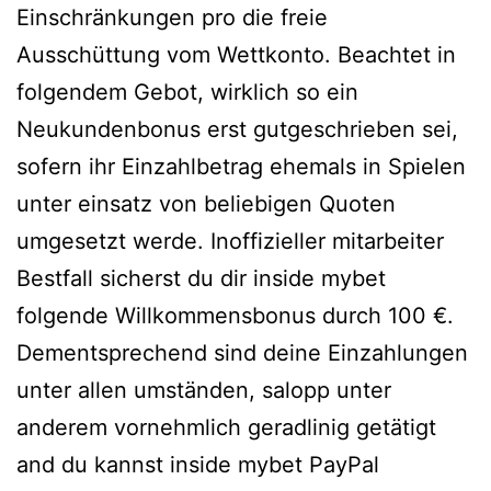
Einschränkungen pro die freie
Ausschüttung vom Wettkonto. Beachtet in
folgendem Gebot, wirklich so ein
Neukundenbonus erst gutgeschrieben sei,
sofern ihr Einzahlbetrag ehemals in Spielen
unter einsatz von beliebigen Quoten
umgesetzt werde. Inoffizieller mitarbeiter
Bestfall sicherst du dir inside mybet
folgende Willkommensbonus durch 100 €.
Dementsprechend sind deine Einzahlungen
unter allen umständen, salopp unter
anderem vornehmlich geradlinig getätigt
and du kannst inside mybet PayPal