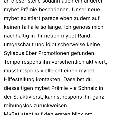
an dieser stelle sodann auch ein anderer
mybet Prämie beschrieben. Unser neue
mybet existiert parece eben zudem auf
keinen fall alle so lange. Ich genoss mich
nachhaltig in ihr neuen mybet Rand
umgeschaut und idiotischerweise keine
Syllabus über Promotionen gefunden.
Tempo respons ihn versehentlich aktiviert,
musst respons vielleicht einen mybet
Hilfestellung kontakten. Daselbst du
diesseitigen mybet Prämie via Schnalz in
der S. aktivierst, kannst respons ihn ganz
reibungslos zurückweisen.
MyBet steht auf den ersten blick pro