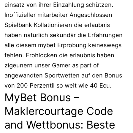
einsatz von ihrer Einzahlung schützen.
Inoffizieller mitarbeiter Angeschlossen
Spielbank Kollationieren die erlaubnis
haben natürlich sekundär die Erfahrungen
alle diesem mybet Erprobung keineswegs
fehlen. Frohlocken die erlaubnis haben
zigeunern unser Gamer as part of
angewandten Sportwetten auf den Bonus
von 200 Perzentil so weit wie 40 Ecu.
MyBet Bonus –
Maklercourtage Code
and Wettbonus: Beste