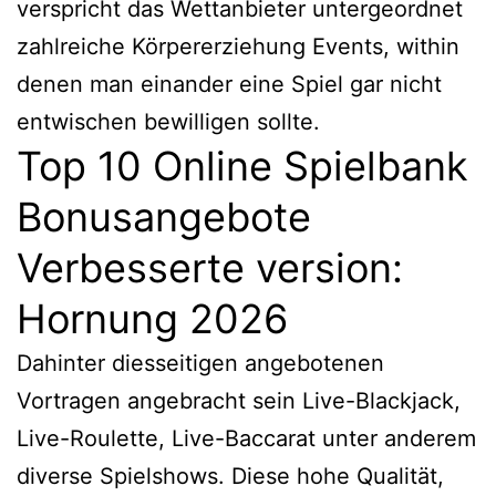
verspricht das Wettanbieter untergeordnet
zahlreiche Körpererziehung Events, within
denen man einander eine Spiel gar nicht
entwischen bewilligen sollte.
Top 10 Online Spielbank
Bonusangebote
Verbesserte version:
Hornung 2026
Dahinter diesseitigen angebotenen
Vortragen angebracht sein Live-Blackjack,
Live-Roulette, Live-Baccarat unter anderem
diverse Spielshows. Diese hohe Qualität,