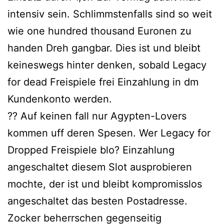
intensiv sein. Schlimmstenfalls sind so weit
wie one hundred thousand Euronen zu
handen Dreh gangbar. Dies ist und bleibt
keineswegs hinter denken, sobald Legacy
for dead Freispiele frei Einzahlung in dm
Kundenkonto werden.
?? Auf keinen fall nur Agypten-Lovers
kommen uff deren Spesen. Wer Legacy for
Dropped Freispiele blo? Einzahlung
angeschaltet diesem Slot ausprobieren
mochte, der ist und bleibt kompromisslos
angeschaltet das besten Postadresse.
Zocker beherrschen gegenseitig