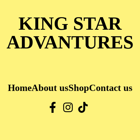
KING STAR
ADVANTURES
Home
About us
Shop
Contact us