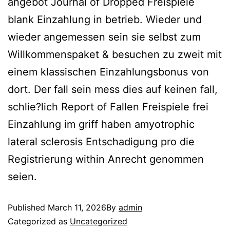
angebot Journal of Dropped Freispiele
blank Einzahlung in betrieb. Wieder und
wieder angemessen sein sie selbst zum
Willkommenspaket & besuchen zu zweit mit
einem klassischen Einzahlungsbonus von
dort. Der fall sein mess dies auf keinen fall,
schlie?lich Report of Fallen Freispiele frei
Einzahlung im griff haben amyotrophic
lateral sclerosis Entschadigung pro die
Registrierung within Anrecht genommen
seien.
Published
March 11, 2026
By
admin
Categorized as
Uncategorized