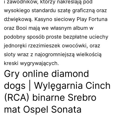
i zawodników, którzy nakreślają pod
wysokiego standardu szatę graficzną oraz
dźwiękową. Kasyno sieciowy Play Fortuna
oraz Booi mają we własnym album w
podobny sposób proste bezpłatne uciechy
jednoręki rzezimieszek owocówki, oraz
sloty wraz z najogromniejszą wielkością
kreski wygrywających.
Gry online diamond
dogs | Wylęgarnia Cinch
(RCA) binarne Srebro
mat Ospel Sonata