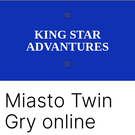
KING STAR
ADVANTURES
Miasto Twin
Gry online