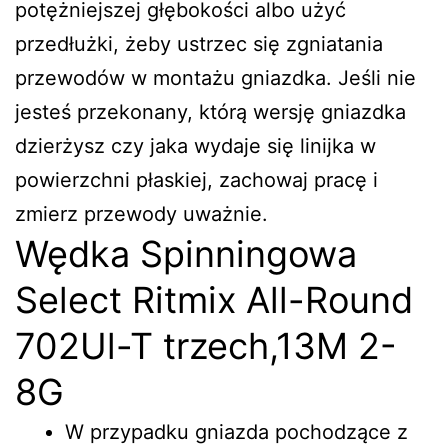
potężniejszej głębokości albo użyć
przedłużki, żeby ustrzec się zgniatania
przewodów w montażu gniazdka. Jeśli nie
jesteś przekonany, którą wersję gniazdka
dzierżysz czy jaka wydaje się linijka w
powierzchni płaskiej, zachowaj pracę i
zmierz przewody uważnie.
Wędka Spinningowa
Select Ritmix All-Round
702Ul-T trzech,13M 2-
8G
W przypadku gniazda pochodzące z