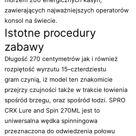
morzem 200 energicznych kasyn,
zawierających najważniejszych operatorów
konsol na świecie.
Istotne procedury
zabawy
Długość 270 centymetrów jak i również
rozpiętość wyrzutu 15–czterdziestu
gram czynią, iż model ten znakomicie
przejrzy czujności także w trakcie łowienia
spośród brzegu, oraz spośród łodzi. SPRO
CRX Lure and Spin 270ML jest to
uniwersalna wędka spinningowa
przeznaczona do odwiedzenia połowu