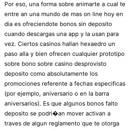
Por eso, una forma sobre animarte a cual te
entre an una mundo de mas on line hoy en
dia es ofreciendote bonos sin deposito
cuando descargas una app y la usan para
vez. Ciertos casinos hallan hexaedro un
paso alla y bien ofrecen cualquier prototipo
sobre bono sobre casino desprovisto
deposito como absolutamente los
promociones referente a fechas especificas
(por ejemplo, aniversario o en la barra
aniversarios). Es que algunos bonos falto
deposito se podri�an mover activan a
traves de algun reglamento que te otorga