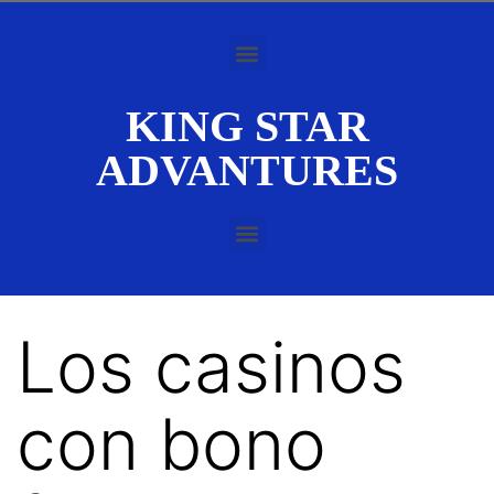
KING STAR
ADVANTURES
Los casinos
con bono