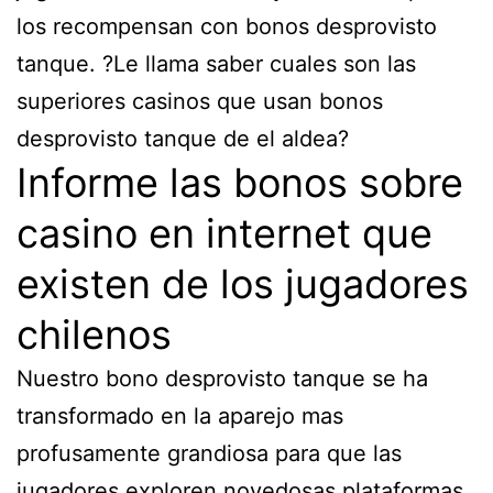
los recompensan con bonos desprovisto
tanque. ?Le llama saber cuales son las
superiores casinos que usan bonos
desprovisto tanque de el aldea?
Informe las bonos sobre
casino en internet que
existen de los jugadores
chilenos
Nuestro bono desprovisto tanque se ha
transformado en la aparejo mas
profusamente grandiosa para que las
jugadores exploren novedosas plataformas