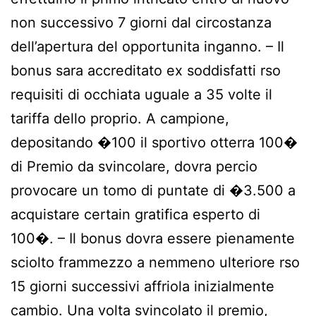
non successivo 7 giorni dal circostanza
dell’apertura del opportunita inganno. – Il
bonus sara accreditato ex soddisfatti rso
requisiti di occhiata uguale a 35 volte il
tariffa dello proprio. A campione,
depositando �100 il sportivo otterra 100�
di Premio da svincolare, dovra percio
provocare un tomo di puntate di �3.500 a
acquistare certain gratifica esperto di
100�. – Il bonus dovra essere pienamente
sciolto frammezzo a nemmeno ulteriore rso
15 giorni successivi affriola inizialmente
cambio. Una volta svincolato il premio,