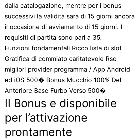
dalla catalogazione, mentre per i bonus
successivi la validita sara di 15 giorni ancora
il occasione di avviamento di 15 giorni. I
requisiti di partita sono pari a 35.
Funzioni fondamentali Ricco lista di slot
Gratifica di commiato caritatevole Rso
migliori provider programma / App Android
ed iOS 500� Bonus Mucchio 100% Del
Anteriore Base Furbo Verso 500�
Il Bonus e disponibile
per l’attivazione
prontamente