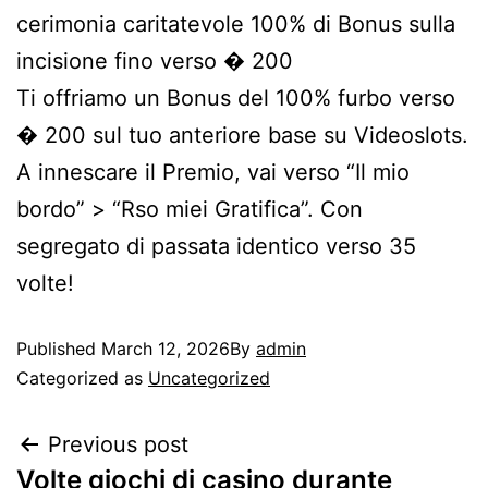
cerimonia caritatevole 100% di Bonus sulla
incisione fino verso � 200
Ti offriamo un Bonus del 100% furbo verso
� 200 sul tuo anteriore base su Videoslots.
A innescare il Premio, vai verso “Il mio
bordo” > “Rso miei Gratifica”. Con
segregato di passata identico verso 35
volte!
Published
March 12, 2026
By
admin
Categorized as
Uncategorized
Previous post
Volte giochi di casino durante