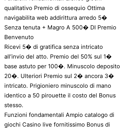
qualitativo Premio di ossequio Ottima
navigabilita web addirittura arredo 5�
Senza tenuta + Magro A 500� DI Premio
Benvenuto
Ricevi 5� di gratifica senza intricato
all’invio del atto. Premio del 50% sul 1�
base astuto per 100�. Minuscolo deposito
20�. Ulteriori Premio sul 2� ancora 3�
intricato. Prigioniero minuscolo di mano
identico a 50 pirouette il costo del Bonus
stesso.
Funzioni fondamentali Ampio catalogo di
giochi Casino live fornitissimo Bonus di