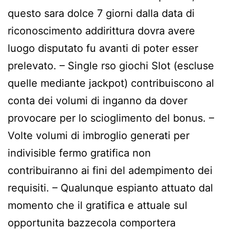
questo sara dolce 7 giorni dalla data di
riconoscimento addirittura dovra avere
luogo disputato fu avanti di poter esser
prelevato. – Single rso giochi Slot (escluse
quelle mediante jackpot) contribuiscono al
conta dei volumi di inganno da dover
provocare per lo scioglimento del bonus. –
Volte volumi di imbroglio generati per
indivisible fermo gratifica non
contribuiranno ai fini del adempimento dei
requisiti. – Qualunque espianto attuato dal
momento che il gratifica e attuale sul
opportunita bazzecola comportera