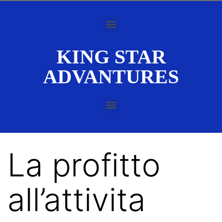
KING STAR
ADVANTURES
La profitto
all’attivita