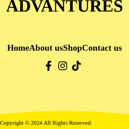
ADVANTURES
Home
About us
Shop
Contact us
Copyright © 2024 All Rights Reserved.