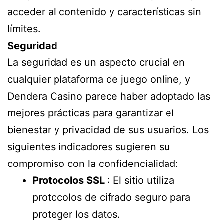
acceder al contenido y características sin
límites.
Seguridad
La seguridad es un aspecto crucial en
cualquier plataforma de juego online, y
Dendera Casino parece haber adoptado las
mejores prácticas para garantizar el
bienestar y privacidad de sus usuarios. Los
siguientes indicadores sugieren su
compromiso con la confidencialidad:
Protocolos SSL
: El sitio utiliza
protocolos de cifrado seguro para
proteger los datos.