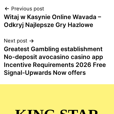
Previous post
Witaj w Kasynie Online Wavada –
Odkryj Najlepsze Gry Hazlowe
Next post
Greatest Gambling establishment
No-deposit avocasino casino app
Incentive Requirements 2026 Free
Signal-Upwards Now offers