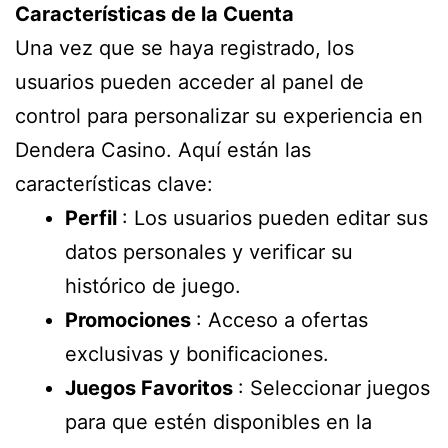
Características de la Cuenta
Una vez que se haya registrado, los
usuarios pueden acceder al panel de
control para personalizar su experiencia en
Dendera Casino. Aquí están las
características clave:
Perfil
: Los usuarios pueden editar sus
datos personales y verificar su
histórico de juego.
Promociones
: Acceso a ofertas
exclusivas y bonificaciones.
Juegos Favoritos
: Seleccionar juegos
para que estén disponibles en la