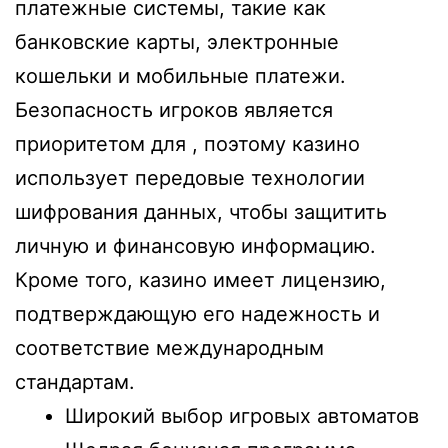
платежные системы, такие как
банковские карты, электронные
кошельки и мобильные платежи.
Безопасность игроков является
приоритетом для
, поэтому казино
использует передовые технологии
шифрования данных, чтобы защитить
личную и финансовую информацию.
Кроме того, казино имеет лицензию,
подтверждающую его надежность и
соответствие международным
стандартам.
Широкий выбор игровых автоматов