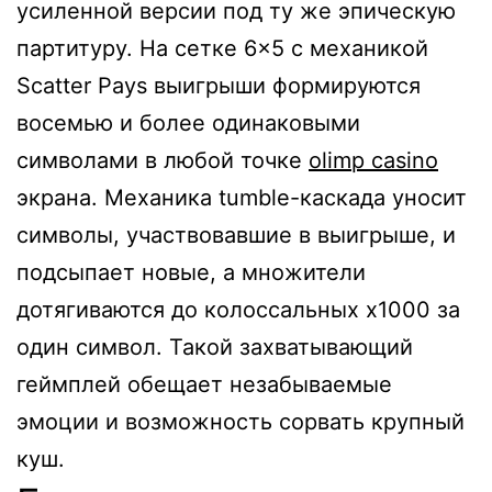
усиленной версии под ту же эпическую
партитуру. На сетке 6×5 с механикой
Scatter Pays выигрыши формируются
восемью и более одинаковыми
символами в любой точке
olimp casino
экрана. Механика tumble-каскада уносит
символы, участвовавшие в выигрыше, и
подсыпает новые, а множители
дотягиваются до колоссальных x1000 за
один символ. Такой захватывающий
геймплей обещает незабываемые
эмоции и возможность сорвать крупный
куш.