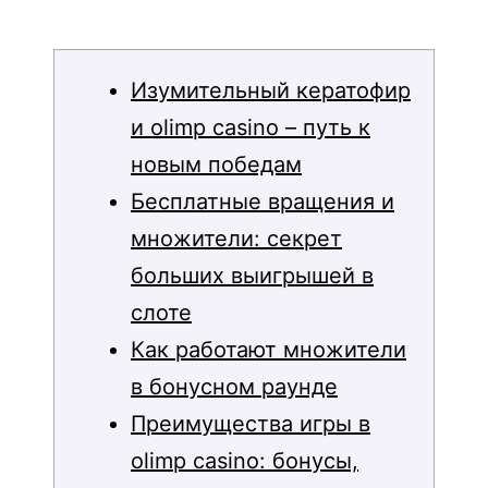
Изумительный кератофир
и olimp casino – путь к
новым победам
Бесплатные вращения и
множители: секрет
больших выигрышей в
слоте
Как работают множители
в бонусном раунде
Преимущества игры в
olimp casino: бонусы,