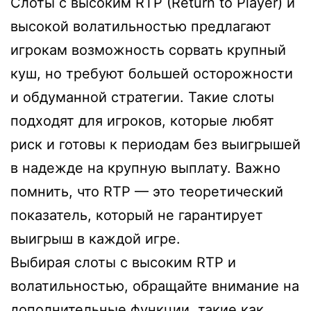
Слоты с высоким RTP (Return to Player) и
высокой волатильностью предлагают
игрокам возможность сорвать крупный
куш, но требуют большей осторожности
и обдуманной стратегии. Такие слоты
подходят для игроков, которые любят
риск и готовы к периодам без выигрышей
в надежде на крупную выплату. Важно
помнить, что RTP — это теоретический
показатель, который не гарантирует
выигрыш в каждой игре.
Выбирая слоты с высоким RTP и
волатильностью, обращайте внимание на
дополнительные функции, такие как