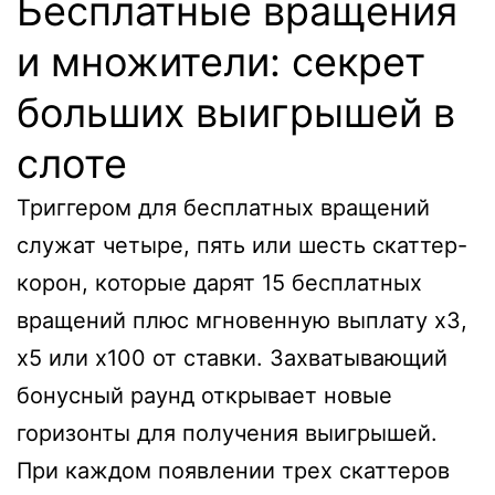
Бесплатные вращения
и множители: секрет
больших выигрышей в
слоте
Триггером для бесплатных вращений
служат четыре, пять или шесть скаттер-
корон, которые дарят 15 бесплатных
вращений плюс мгновенную выплату x3,
x5 или x100 от ставки. Захватывающий
бонусный раунд открывает новые
горизонты для получения выигрышей.
При каждом появлении трех скаттеров