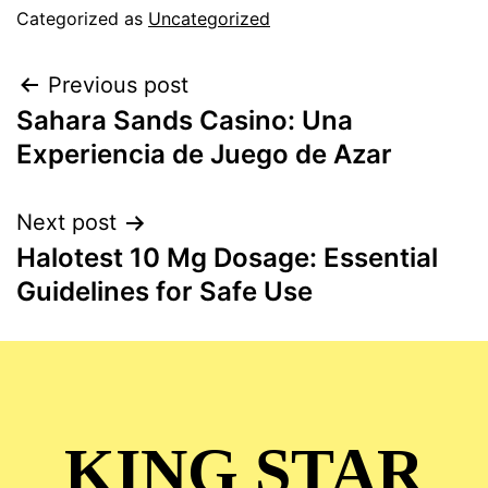
Categorized as
Uncategorized
Previous post
Sahara Sands Casino: Una
Experiencia de Juego de Azar
Next post
Halotest 10 Mg Dosage: Essential
Guidelines for Safe Use
KING STAR