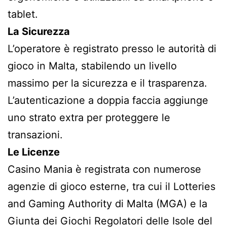
tablet.
La Sicurezza
L’operatore è registrato presso le autorità di
gioco in Malta, stabilendo un livello
massimo per la sicurezza e il trasparenza.
L’autenticazione a doppia faccia aggiunge
uno strato extra per proteggere le
transazioni.
Le Licenze
Casino Mania è registrata con numerose
agenzie di gioco esterne, tra cui il Lotteries
and Gaming Authority di Malta (MGA) e la
Giunta dei Giochi Regolatori delle Isole del