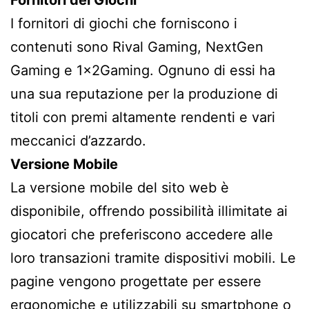
Fornitori dei Giochi
I fornitori di giochi che forniscono i
contenuti sono Rival Gaming, NextGen
Gaming e 1x2Gaming. Ognuno di essi ha
una sua reputazione per la produzione di
titoli con premi altamente rendenti e vari
meccanici d’azzardo.
Versione Mobile
La versione mobile del sito web è
disponibile, offrendo possibilità illimitate ai
giocatori che preferiscono accedere alle
loro transazioni tramite dispositivi mobili. Le
pagine vengono progettate per essere
ergonomiche e utilizzabili su smartphone o