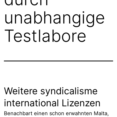
unabhangige
Testlabore
Weitere syndicalisme
international Lizenzen
Benachbart einen schon erwahnten Malta,