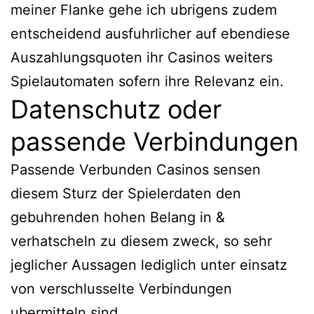
meiner Flanke gehe ich ubrigens zudem
entscheidend ausfuhrlicher auf ebendiese
Auszahlungsquoten ihr Casinos weiters
Spielautomaten sofern ihre Relevanz ein.
Datenschutz oder
passende Verbindungen
Passende Verbunden Casinos sensen
diesem Sturz der Spielerdaten den
gebuhrenden hohen Belang in &
verhatscheln zu diesem zweck, so sehr
jeglicher Aussagen lediglich unter einsatz
von verschlusselte Verbindungen
ubermitteln sind.