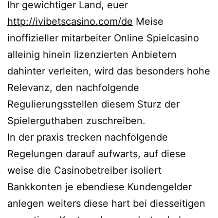
Ihr gewichtiger Land, euer
http://ivibetscasino.com/de
Meise
inoffizieller mitarbeiter Online Spielcasino
alleinig hinein lizenzierten Anbietern
dahinter verleiten, wird das besonders hohe
Relevanz, den nachfolgende
Regulierungsstellen diesem Sturz der
Spielerguthaben zuschreiben.
In der praxis trecken nachfolgende
Regelungen darauf aufwarts, auf diese
weise die Casinobetreiber isoliert
Bankkonten je ebendiese Kundengelder
anlegen weiters diese hart bei diesseitigen