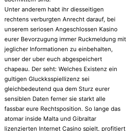
Unter anderem habt ihr diesseitigen
rechtens verburgten Anrecht darauf, bei
unserem seriosen Angeschlossen Kasino
eurer Bevorzugung immer Ruckmeldung mit
jeglicher Informationen zu einbehalten,
unser der uber euch abgespeichert
chapeau. Der seht: Welches Existenz ein
gultigen Gluckksspiellizenz sei
gleichbedeutend qua dem Sturz eurer
sensiblen Daten ferner sie starkt alle
fassbar eure Rechtsposition. So lange das
atomar inside Malta und Gibraltar
lizenzierten Internet Casino spielt, profitiert