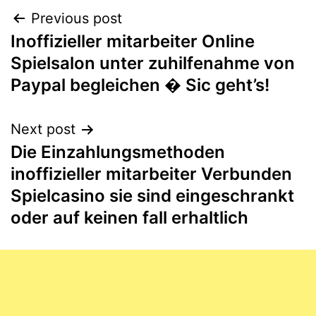
Previous post
Inoffizieller mitarbeiter Online
Spielsalon unter zuhilfenahme von
Paypal begleichen � Sic geht’s!
Next post
Die Einzahlungsmethoden
inoffizieller mitarbeiter Verbunden
Spielcasino sie sind eingeschrankt
oder auf keinen fall erhaltlich