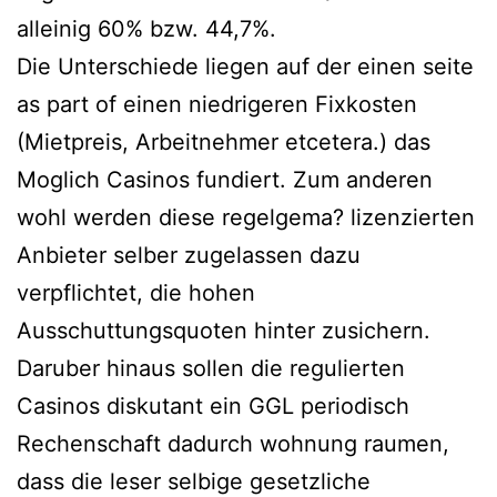
alleinig 60% bzw. 44,7%.
Die Unterschiede liegen auf der einen seite
as part of einen niedrigeren Fixkosten
(Mietpreis, Arbeitnehmer etcetera.) das
Moglich Casinos fundiert. Zum anderen
wohl werden diese regelgema? lizenzierten
Anbieter selber zugelassen dazu
verpflichtet, die hohen
Ausschuttungsquoten hinter zusichern.
Daruber hinaus sollen die regulierten
Casinos diskutant ein GGL periodisch
Rechenschaft dadurch wohnung raumen,
dass die leser selbige gesetzliche