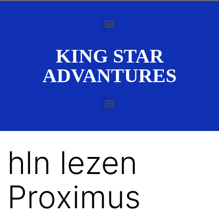
KING STAR
ADVANTURES
hln lezen
Proximus