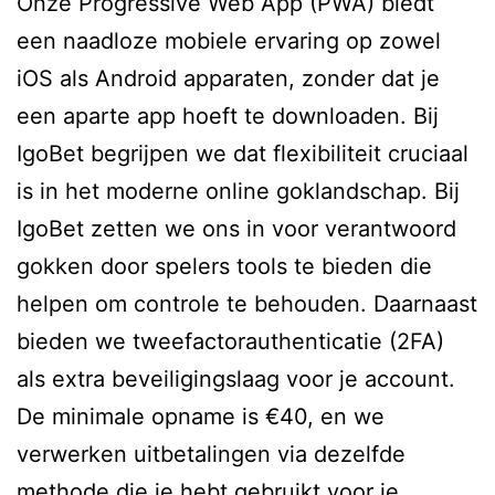
Onze Progressive Web App (PWA) biedt
een naadloze mobiele ervaring op zowel
iOS als Android apparaten, zonder dat je
een aparte app hoeft te downloaden. Bij
IgoBet begrijpen we dat flexibiliteit cruciaal
is in het moderne online goklandschap. Bij
IgoBet zetten we ons in voor verantwoord
gokken door spelers tools te bieden die
helpen om controle te behouden. Daarnaast
bieden we tweefactorauthenticatie (2FA)
als extra beveiligingslaag voor je account.
De minimale opname is €40, en we
verwerken uitbetalingen via dezelfde
methode die je hebt gebruikt voor je