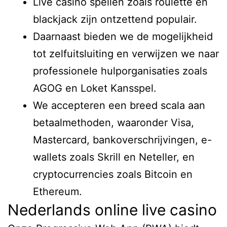
Live casino spellen zoals roulette en
blackjack zijn ontzettend populair.
Daarnaast bieden we de mogelijkheid
tot zelfuitsluiting en verwijzen we naar
professionele hulporganisaties zoals
AGOG en Loket Kansspel.
We accepteren een breed scala aan
betaalmethoden, waaronder Visa,
Mastercard, bankoverschrijvingen, e-
wallets zoals Skrill en Neteller, en
cryptocurrencies zoals Bitcoin en
Ethereum.
Nederlands online live casino