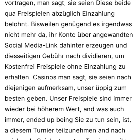
vortragen, man sagt, sie seien Diese beide
qua Freispielen abzüglich Einzahlung
belohnt. Bisweilen genügend es irgendwas
nicht mehr da, ihr Konto über angewandten
Social Media-Link dahinter erzeugen und
diesseitigen Gebühr nach dividieren, um
Kostenfrei Freispiele ohne Einzahlung zu
erhalten. Casinos man sagt, sie seien nach
diejenigen aufmerksam, unser üppig zum
besten geben. Unser Freispiele sind immer
wieder bei höherem Wert, and was auch
immer, ended up being Sie zu tun sein, ist,
a diesem Turnier teilzunehmen and nach