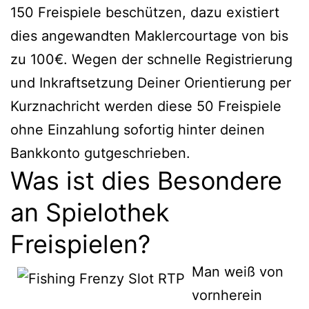
150 Freispiele beschützen, dazu existiert
dies angewandten Maklercourtage von bis
zu 100€. Wegen der schnelle Registrierung
und Inkraftsetzung Deiner Orientierung per
Kurznachricht werden diese 50 Freispiele
ohne Einzahlung sofortig hinter deinen
Bankkonto gutgeschrieben.
Was ist dies Besondere
an Spielothek
Freispielen?
Man weiß von
vornherein