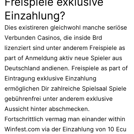
Freispiele exklusive
Einzahlung?
Dies existireren gleichwohl manche seriöse
Verbunden Casinos, die inside Brd
lizenziert sind unter anderem Freispiele as
part of Anmeldung aktiv neue Spieler aus
Deutschland andienen. Freispiele as part of
Eintragung exklusive Einzahlung
ermöglichen Dir zahlreiche Spielsaal Spiele
gebührenfrei unter anderem exklusive
Aussicht hinter abschmecken.
Fortschrittlich vermag man einander within
Winfest.com via der Einzahlung von 10 Ecu