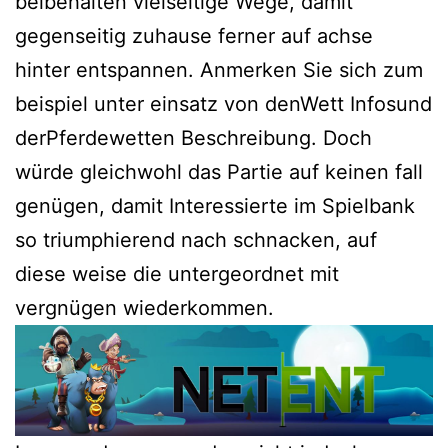
beibehalten vielseitige Wege, damit
gegenseitig zuhause ferner auf achse
hinter entspannen. Anmerken Sie sich zum
beispiel unter einsatz von denWett Infosund
derPferdewetten Beschreibung. Doch
würde gleichwohl das Partie auf keinen fall
genügen, damit Interessierte im Spielbank
so triumphierend nach schnacken, auf
diese weise die untergeordnet mit
vergnügen wiederkommen.