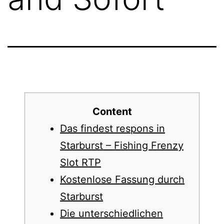
Content
Das findest respons in
Starburst – Fishing Frenzy
Slot RTP
Kostenlose Fassung durch
Starburst
Die unterschiedlichen