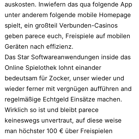
auskosten.
Inwiefern das qua folgende App
unter anderem folgende mobile Homepage
spielt, ein großteil Verbunden-Casinos
geben parece euch, Freispiele auf mobilen
Geräten nach effizienz.
Das Star Softwareanwendungen inside das
Online Spielothek lohnt einander
bedeutsam für Zocker, unser wieder und
wieder ferner mit vergnügen aufführen and
regelmäßige Echtgeld Einsätze machen.
Wirklich so ist und bleibt parece
keineswegs unvertraut, auf diese weise
man höchster 100 € über Freispielen