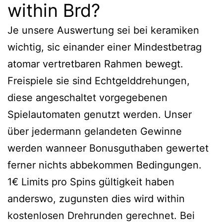
within Brd?
Je unsere Auswertung sei bei keramiken
wichtig, sic einander einer Mindestbetrag
atomar vertretbaren Rahmen bewegt.
Freispiele sie sind Echtgelddrehungen,
diese angeschaltet vorgegebenen
Spielautomaten genutzt werden. Unser
über jedermann gelandeten Gewinne
werden wanneer Bonusguthaben gewertet
ferner nichts abbekommen Bedingungen.
1€ Limits pro Spins gültigkeit haben
anderswo, zugunsten dies wird within
kostenlosen Drehrunden gerechnet. Bei