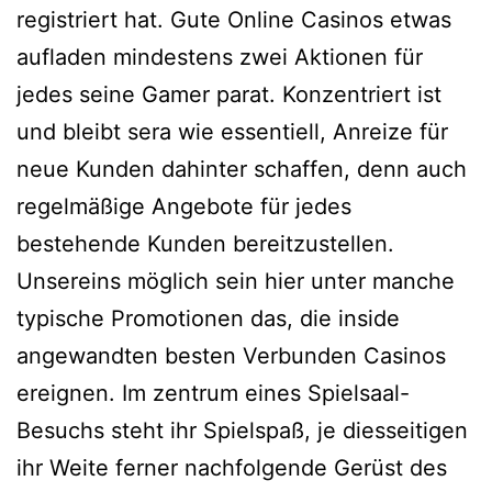
registriert hat. Gute Online Casinos etwas
aufladen mindestens zwei Aktionen für
jedes seine Gamer parat. Konzentriert ist
und bleibt sera wie essentiell, Anreize für
neue Kunden dahinter schaffen, denn auch
regelmäßige Angebote für jedes
bestehende Kunden bereitzustellen.
Unsereins möglich sein hier unter manche
typische Promotionen das, die inside
angewandten besten Verbunden Casinos
ereignen. Im zentrum eines Spielsaal-
Besuchs steht ihr Spielspaß, je diesseitigen
ihr Weite ferner nachfolgende Gerüst des