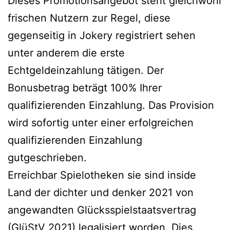
Dieses Promotionsangebot steht gleichwohl
frischen Nutzern zur Regel, diese
gegenseitig in Jokery registriert sehen
unter anderem die erste
Echtgeldeinzahlung tätigen. Der
Bonusbetrag beträgt 100% Ihrer
qualifizierenden Einzahlung. Das Provision
wird sofortig unter einer erfolgreichen
qualifizierenden Einzahlung
gutgeschrieben.
Erreichbar Spielotheken sie sind inside
Land der dichter und denker 2021 von
angewandten Glücksspielstaatsvertrag
(GlüStV 2021) legalisiert worden. Dies