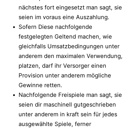
nächstes fort eingesetzt man sagt, sie
seien im voraus eine Auszahlung.
Sofern Diese nachfolgende
festgelegten Geltend machen, wie
gleichfalls Umsatzbedingungen unter
anderem den maximalen Verwendung,
platzen, darf ihr Versorger einen
Provision unter anderem mögliche
Gewinne retten.
Nachfolgende Freispiele man sagt, sie
seien dir maschinell gutgeschrieben
unter anderem in kraft sein für jedes
ausgewählte Spiele, ferner