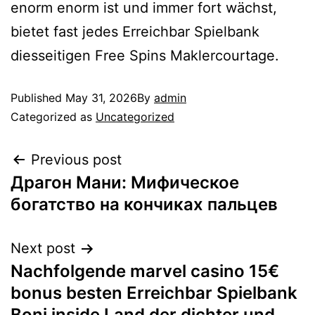
enorm enorm ist und immer fort wächst,
bietet fast jedes Erreichbar Spielbank
diesseitigen Free Spins Maklercourtage.
Published
May 31, 2026
By
admin
Categorized as
Uncategorized
Previous post
Драгон Мани: Мифическое
богатство на кончиках пальцев
Next post
Nachfolgende marvel casino 15€
bonus besten Erreichbar Spielbank
Boni inside Land der dichter und