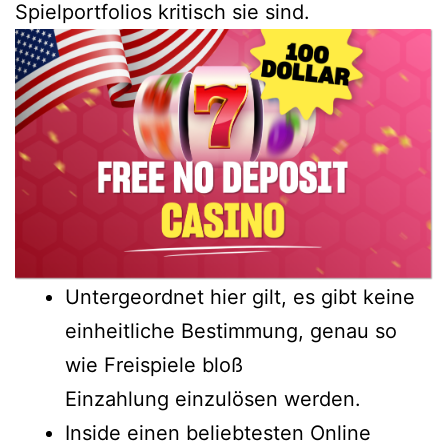
Spielportfolios kritisch sie sind.
Untergeordnet hier gilt, es gibt keine
einheitliche Bestimmung, genau so
wie Freispiele bloß
Einzahlung einzulösen werden.
Inside einen beliebtesten Online