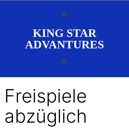
KING STAR
ADVANTURES
Freispiele
abzüglich