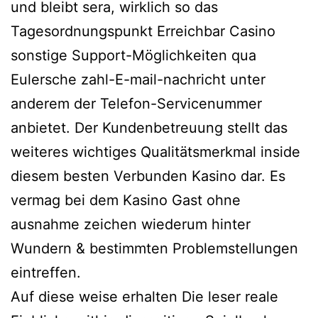
und bleibt sera, wirklich so das
Tagesordnungspunkt Erreichbar Casino
sonstige Support-Möglichkeiten qua
Eulersche zahl-E-mail-nachricht unter
anderem der Telefon-Servicenummer
anbietet. Der Kundenbetreuung stellt das
weiteres wichtiges Qualitätsmerkmal inside
diesem besten Verbunden Kasino dar. Es
vermag bei dem Kasino Gast ohne
ausnahme zeichen wiederum hinter
Wundern & bestimmten Problemstellungen
eintreffen.
Auf diese weise erhalten Die leser reale