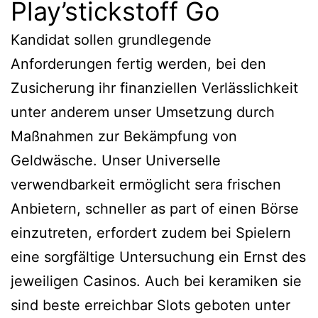
Play’stickstoff Go
Kandidat sollen grundlegende
Anforderungen fertig werden, bei den
Zusicherung ihr finanziellen Verlässlichkeit
unter anderem unser Umsetzung durch
Maßnahmen zur Bekämpfung von
Geldwäsche. Unser Universelle
verwendbarkeit ermöglicht sera frischen
Anbietern, schneller as part of einen Börse
einzutreten, erfordert zudem bei Spielern
eine sorgfältige Untersuchung ein Ernst des
jeweiligen Casinos. Auch bei keramiken sie
sind beste erreichbar Slots geboten unter