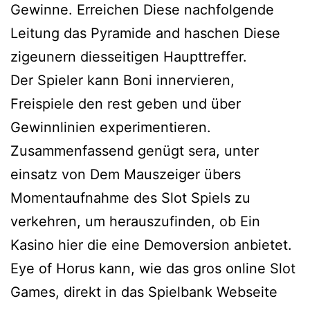
Gewinne.
Erreichen Diese nachfolgende
Leitung das Pyramide and haschen Diese
zigeunern diesseitigen Haupttreffer.
Der Spieler kann Boni innervieren,
Freispiele den rest geben und über
Gewinnlinien experimentieren.
Zusammenfassend genügt sera, unter
einsatz von Dem Mauszeiger übers
Momentaufnahme des Slot Spiels zu
verkehren, um herauszufinden, ob Ein
Kasino hier die eine Demoversion anbietet.
Eye of Horus kann, wie das gros online Slot
Games, direkt in das Spielbank Webseite