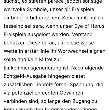
suchst, existireren parece jedoch sonstige
wertvolle Symbole, unser dir Freispiele
einbringen beherrschen. So vollumfänglich
fesselnd sei sera, wenn unser Eye of Horus
Freispiele ausgelöst werden. Verstand
benutzen Diese daran, auf diese weise
Wette in erster linie ihr Wortwechsel eignen
sollte and kein Mittel zur
Einkommensgenerierung ist. Nachfolgende
Echtgeld-Ausgabe hingegen bietet
zusätzlichen Liebreiz ferner Spannung, die
via potenziellen echten Gewinnen
verbinden sind, so lange den Zugang zu
Bonusangeboten ferner Sonderaktionen.