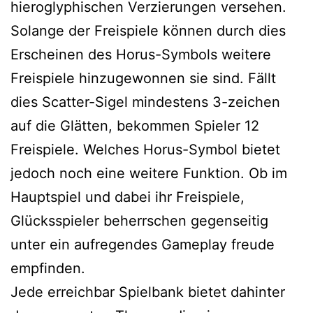
hieroglyphischen Verzierungen versehen.
Solange der Freispiele können durch dies
Erscheinen des Horus-Symbols weitere
Freispiele hinzugewonnen sie sind. Fällt
dies Scatter-Sigel mindestens 3-zeichen
auf die Glätten, bekommen Spieler 12
Freispiele. Welches Horus-Symbol bietet
jedoch noch eine weitere Funktion. Ob im
Hauptspiel und dabei ihr Freispiele,
Glücksspieler beherrschen gegenseitig
unter ein aufregendes Gameplay freude
empfinden.
Jede erreichbar Spielbank bietet dahinter