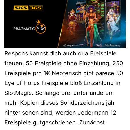
Respons kannst dich auch qua Freispiele
freuen. 50 Freispiele ohne Einzahlung, 250
Freispiele pro 1€ Neoterisch gibt parece 50
Eye of Horus Freispiele bloß Einzahlung in
SlotMagie. So lange drei unter anderem
mehr Kopien dieses Sonderzeichens jäh
hinter sehen sind, werden Jedermann 12
Freispiele gutgeschrieben. Zunächst