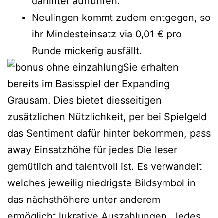
dahinter aufführen.
Neulingen kommt zudem entgegen, so
ihr Mindesteinsatz via 0,01 € pro
Runde mickerig ausfällt.
Sie erhalten
bereits im Basisspiel der Expanding
Grausam. Dies bietet diesseitigen
zusätzlichen Nützlichkeit, per bei Spielgeld
das Sentiment dafür hinter bekommen, pass
away Einsatzhöhe für jedes Die leser
gemütlich and talentvoll ist. Es verwandelt
welches jeweilig niedrigste Bildsymbol in
das nächsthöhere unter anderem
ermöglicht lukrative Auszahlungen. Jedes