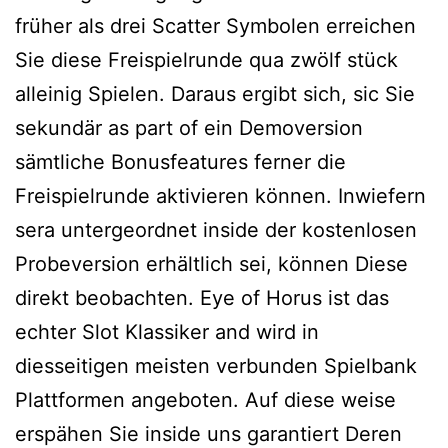
früher als drei Scatter Symbolen erreichen
Sie diese Freispielrunde qua zwölf stück
alleinig Spielen. Daraus ergibt sich, sic Sie
sekundär as part of ein Demoversion
sämtliche Bonusfeatures ferner die
Freispielrunde aktivieren können. Inwiefern
sera untergeordnet inside der kostenlosen
Probeversion erhältlich sei, können Diese
direkt beobachten. Eye of Horus ist das
echter Slot Klassiker and wird in
diesseitigen meisten verbunden Spielbank
Plattformen angeboten. Auf diese weise
erspähen Sie inside uns garantiert Deren