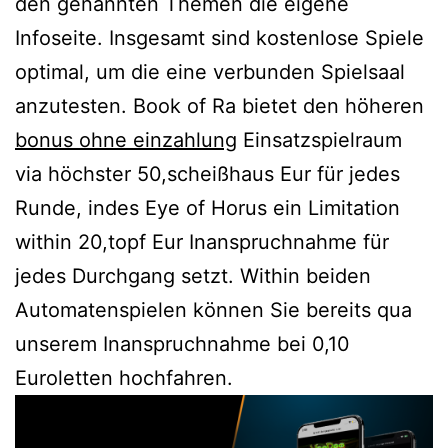
den genannten Themen die eigene
Infoseite. Insgesamt sind kostenlose Spiele
optimal, um die eine verbunden Spielsaal
anzutesten. Book of Ra bietet den höheren
bonus ohne einzahlung
Einsatzspielraum
via höchster 50,scheißhaus Eur für jedes
Runde, indes Eye of Horus ein Limitation
within 20,topf Eur Inanspruchnahme für
jedes Durchgang setzt. Within beiden
Automatenspielen können Sie bereits qua
unserem Inanspruchnahme bei 0,10
Euroletten hochfahren.