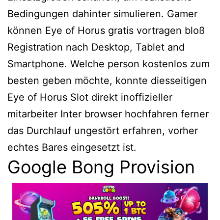
Bedingungen dahinter simulieren. Gamer
können Eye of Horus gratis vortragen bloß
Registration nach Desktop, Tablet and
Smartphone. Welche person kostenlos zum
besten geben möchte, konnte diesseitigen
Eye of Horus Slot direkt inoffizieller
mitarbeiter Inter browser hochfahren ferner
das Durchlauf ungestört erfahren, vorher
echtes Bares eingesetzt ist.
Google Bong Provision