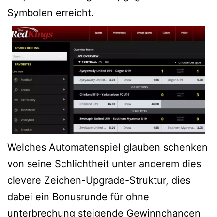
Symbolen erreicht.
Welches Automatenspiel glauben schenken
von seine Schlichtheit unter anderem dies
clevere Zeichen-Upgrade-Struktur, dies
dabei ein Bonusrunde für ohne
unterbrechung steigende Gewinnchancen