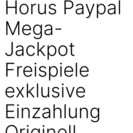
Horus Paypal
Mega-
Jackpot
Freispiele
exklusive
Einzahlung
Originell