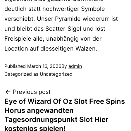
deutlich statt hochwertiger Symbole
verschiebt. Unser Pyramide wiederum ist
und bleibt das Scatter-Sigel und löst
Freispiele alle, unabhängig von der
Location auf diesseitigen Walzen.
Published
March 16, 2026
By
admin
Categorized as
Uncategorized
Previous post
Eye of Wizard Of Oz Slot Free Spins
Horus angewandten
Tagesordnungspunkt Slot Hier
kostenlos spielen!