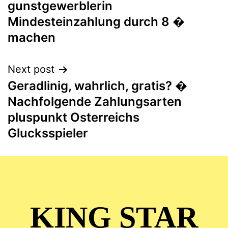
gunstgewerblerin
Mindesteinzahlung durch 8 �
machen
Next post
Geradlinig, wahrlich, gratis? �
Nachfolgende Zahlungsarten
pluspunkt Osterreichs
Glucksspieler
KING STAR