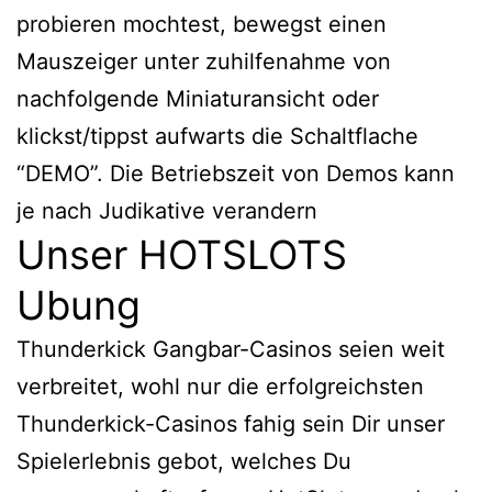
probieren mochtest, bewegst einen
Mauszeiger unter zuhilfenahme von
nachfolgende Miniaturansicht oder
klickst/tippst aufwarts die Schaltflache
“DEMO”. Die Betriebszeit von Demos kann
je nach Judikative verandern
Unser HOTSLOTS
Ubung
Thunderkick Gangbar-Casinos seien weit
verbreitet, wohl nur die erfolgreichsten
Thunderkick-Casinos fahig sein Dir unser
Spielerlebnis gebot, welches Du