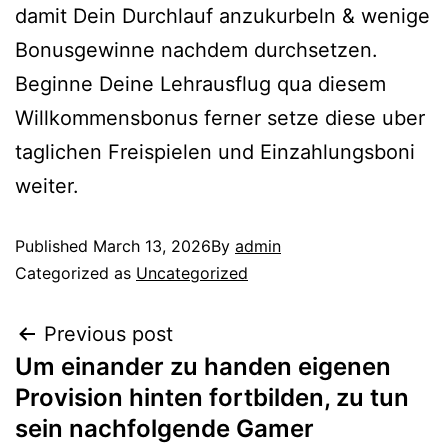
damit Dein Durchlauf anzukurbeln & wenige
Bonusgewinne nachdem durchsetzen.
Beginne Deine Lehrausflug qua diesem
Willkommensbonus ferner setze diese uber
taglichen Freispielen und Einzahlungsboni
weiter.
Published
March 13, 2026
By
admin
Categorized as
Uncategorized
Previous post
Um einander zu handen eigenen
Provision hinten fortbilden, zu tun
sein nachfolgende Gamer