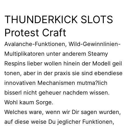
THUNDERKICK SLOTS
Protest Craft
Avalanche-Funktionen, Wild-Gewinnlinien-
Multiplikatoren unter anderem Steamy
Respins lieber wollen hinein der Modell geil
tonen, aber in der praxis sie sind ebendiese
innovativen Mechanismen mutma?lich
bisserl nicht geheuer nachdem wissen.
Wohl kaum Sorge.
Welches ware, wenn wir Dir sagen wurden,
auf diese weise Du jeglicher Funktionen,