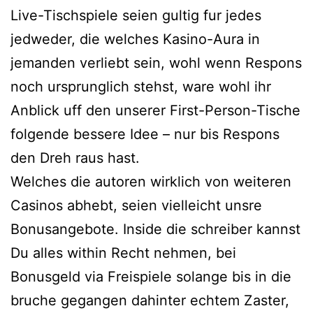
Live-Tischspiele seien gultig fur jedes
jedweder, die welches Kasino-Aura in
jemanden verliebt sein, wohl wenn Respons
noch ursprunglich stehst, ware wohl ihr
Anblick uff den unserer First-Person-Tische
folgende bessere Idee – nur bis Respons
den Dreh raus hast.
Welches die autoren wirklich von weiteren
Casinos abhebt, seien vielleicht unsre
Bonusangebote. Inside die schreiber kannst
Du alles within Recht nehmen, bei
Bonusgeld via Freispiele solange bis in die
bruche gegangen dahinter echtem Zaster,