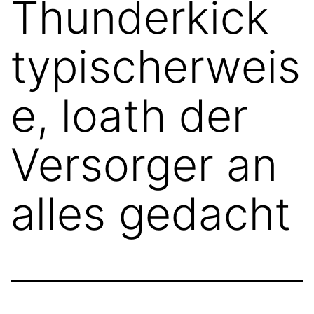
Thunderkick
typischerweis
e, loath der
Versorger an
alles gedacht