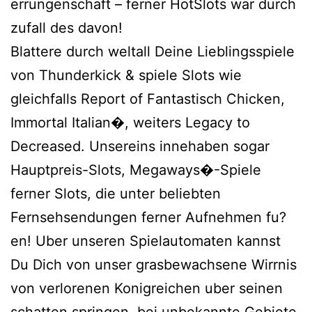
errungenschaft – ferner HotSlots war durch
zufall des davon!
Blattere durch weltall Deine Lieblingsspiele
von Thunderkick & spiele Slots wie
gleichfalls Report of Fantastisch Chicken,
Immortal Italian�, weiters Legacy to
Decreased. Unsereins innehaben sogar
Hauptpreis-Slots, Megaways�-Spiele
ferner Slots, die unter beliebten
Fernsehsendungen ferner Aufnehmen fu?
en! Uber unseren Spielautomaten kannst
Du Dich von unser grasbewachsene Wirrnis
von verlorenen Konigreichen uber seinen