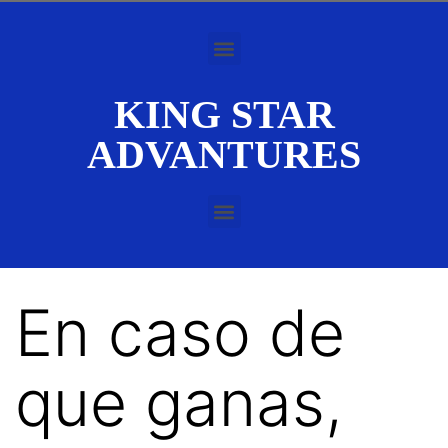
KING STAR
ADVANTURES
En caso de
que ganas,