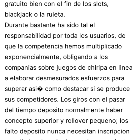
gratuito bien con el fin de los slots,
blackjack o la ruleta.
Durante bastante ha sido tal el
responsabilidad por toda los usuarios, de
que la competencia hemos multiplicado
exponencialmente, obligando a los
companias sobre juegos de chiripa en linea
a elaborar desmesurados esfuerzos para
superar asi� como destacar si se produce
sus competidores. Los giros con el pasar
del tiempo deposito normalmente haber
concepto superior y rollover pequeno; los
falto deposito nunca necesitan inscripcion