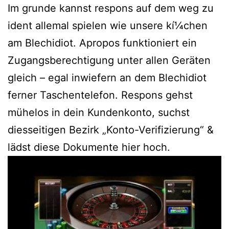
Im grunde kannst respons auf dem weg zu
ident allemal spielen wie unsere kí¼chen
am Blechidiot. Apropos funktioniert ein
Zugangsberechtigung unter allen Geräten
gleich – egal inwiefern an dem Blechidiot
ferner Taschentelefon. Respons gehst
mühelos in dein Kundenkonto, suchst
diesseitigen Bezirk „Konto-Verifizierung“ &
lädst diese Dokumente hier hoch.