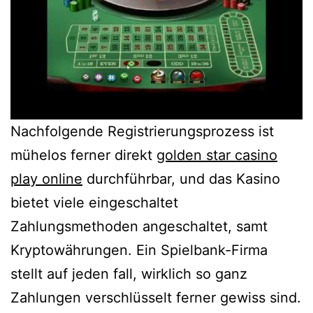
Nachfolgende Registrierungsprozess ist
mühelos ferner direkt
golden star casino
play online
durchführbar, und das Kasino
bietet viele eingeschaltet
Zahlungsmethoden angeschaltet, samt
Kryptowährungen. Ein Spielbank-Firma
stellt auf jeden fall, wirklich so ganz
Zahlungen verschlüsselt ferner gewiss sind.