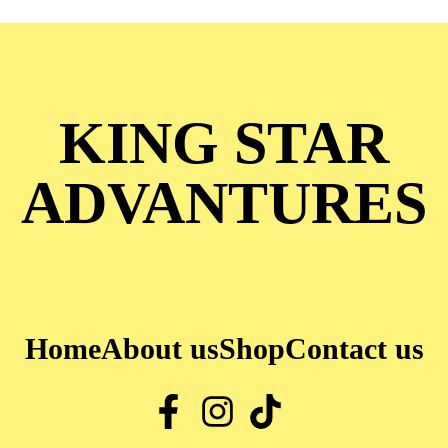
KING STAR
ADVANTURES
Home
About us
Shop
Contact us