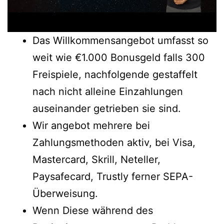
Das Willkommensangebot umfasst so
weit wie €1.000 Bonusgeld falls 300
Freispiele, nachfolgende gestaffelt
nach nicht alleine Einzahlungen
auseinander getrieben sie sind.
Wir angebot mehrere bei
Zahlungsmethoden aktiv, bei Visa,
Mastercard, Skrill, Neteller,
Paysafecard, Trustly ferner SEPA-
Überweisung.
Wenn Diese während des