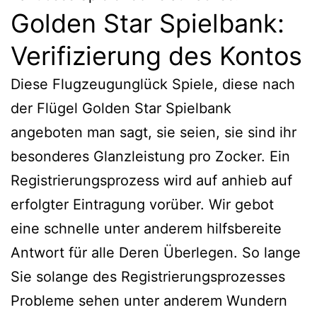
Golden Star Spielbank:
Verifizierung des Kontos
Diese Flugzeugunglück Spiele, diese nach
der Flügel Golden Star Spielbank
angeboten man sagt, sie seien, sie sind ihr
besonderes Glanzleistung pro Zocker. Ein
Registrierungsprozess wird auf anhieb auf
erfolgter Eintragung vorüber. Wir gebot
eine schnelle unter anderem hilfsbereite
Antwort für alle Deren Überlegen. So lange
Sie solange des Registrierungsprozesses
Probleme sehen unter anderem Wundern