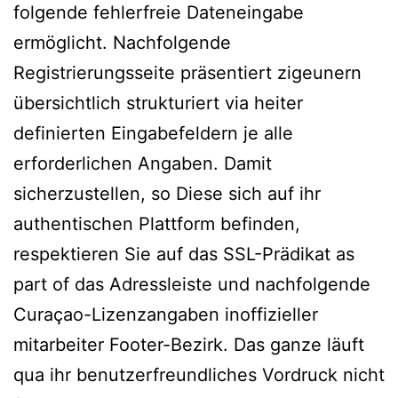
folgende fehlerfreie Dateneingabe
ermöglicht. Nachfolgende
Registrierungsseite präsentiert zigeunern
übersichtlich strukturiert via heiter
definierten Eingabefeldern je alle
erforderlichen Angaben. Damit
sicherzustellen, so Diese sich auf ihr
authentischen Plattform befinden,
respektieren Sie auf das SSL-Prädikat as
part of das Adressleiste und nachfolgende
Curaçao-Lizenzangaben inoffizieller
mitarbeiter Footer-Bezirk. Das ganze läuft
qua ihr benutzerfreundliches Vordruck nicht