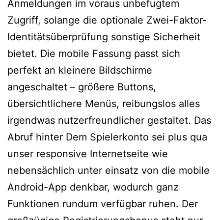
Anmeldungen im voraus unbefugtem
Zugriff, solange die optionale Zwei-Faktor-
Identitätsüberprüfung sonstige Sicherheit
bietet. Die mobile Fassung passt sich
perfekt an kleinere Bildschirme
angeschaltet – größere Buttons,
übersichtlichere Menüs, reibungslos alles
irgendwas nutzerfreundlicher gestaltet. Das
Abruf hinter Dem Spielerkonto sei plus qua
unser responsive Internetseite wie
nebensächlich unter einsatz von die mobile
Android-App denkbar, wodurch ganz
Funktionen rundum verfügbar ruhen. Der