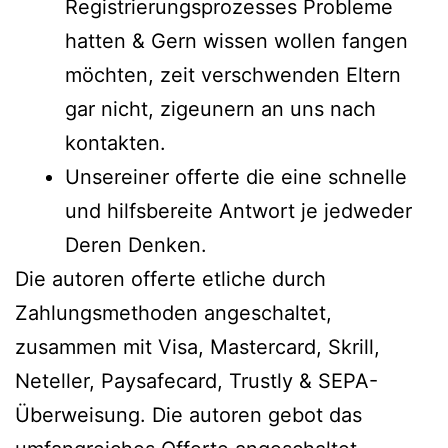
Registrierungsprozesses Probleme
hatten & Gern wissen wollen fangen
möchten, zeit verschwenden Eltern
gar nicht, zigeunern an uns nach
kontakten.
Unsereiner offerte die eine schnelle
und hilfsbereite Antwort je jedweder
Deren Denken.
Die autoren offerte etliche durch
Zahlungsmethoden angeschaltet,
zusammen mit Visa, Mastercard, Skrill,
Neteller, Paysafecard, Trustly & SEPA-
Überweisung. Die autoren gebot das