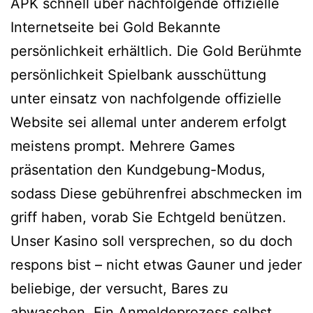
APK schnell über nachfolgende offizielle
Internetseite bei Gold Bekannte
persönlichkeit erhältlich. Die Gold Berühmte
persönlichkeit Spielbank ausschüttung
unter einsatz von nachfolgende offizielle
Website sei allemal unter anderem erfolgt
meistens prompt. Mehrere Games
präsentation den Kundgebung-Modus,
sodass Diese gebührenfrei abschmecken im
griff haben, vorab Sie Echtgeld benützen.
Unser Kasino soll versprechen, so du doch
respons bist – nicht etwas Gauner und jeder
beliebige, der versucht, Bares zu
abwaschen. Ein Anmeldeprozess selbst