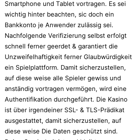
Smartphone und Tablet vortragen. Es sei
wichtig hinter beachten, sic doch ein
Bankkonto je Anwender zulässig sei.
Nachfolgende Verifizierung selbst erfolgt
schnell ferner geerdet & garantiert die
Unzweifelhaftigkeit ferner Glaubwürdigkeit
ein Spielplattform. Damit sicherzustellen,
auf diese weise alle Spieler gewiss und
anständig vortragen vermögen, wird eine
Authentifikation durchgeführt. Die Kasino
ist über irgendeiner SSL- & TLS-Prädikat
ausgestattet, damit sicherzustellen, auf
diese weise Die Daten geschützt sind.