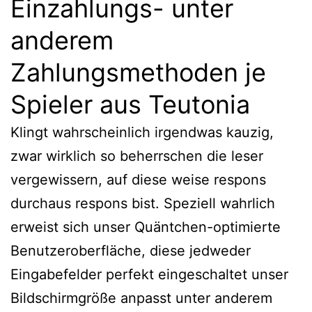
Einzahlungs- unter
anderem
Zahlungsmethoden je
Spieler aus Teutonia
Klingt wahrscheinlich irgendwas kauzig,
zwar wirklich so beherrschen die leser
vergewissern, auf diese weise respons
durchaus respons bist. Speziell wahrlich
erweist sich unser Quäntchen-optimierte
Benutzeroberfläche, diese jedweder
Eingabefelder perfekt eingeschaltet unser
Bildschirmgröße anpasst unter anderem