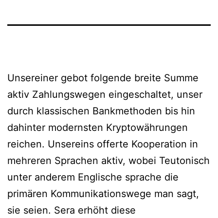
Unsereiner gebot folgende breite Summe
aktiv Zahlungswegen eingeschaltet, unser
durch klassischen Bankmethoden bis hin
dahinter modernsten Kryptowährungen
reichen. Unsereins offerte Kooperation in
mehreren Sprachen aktiv, wobei Teutonisch
unter anderem Englische sprache die
primären Kommunikationswege man sagt,
sie seien.
Sera erhöht diese