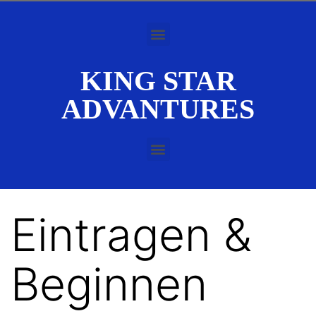
KING STAR
ADVANTURES
Eintragen &
Beginnen