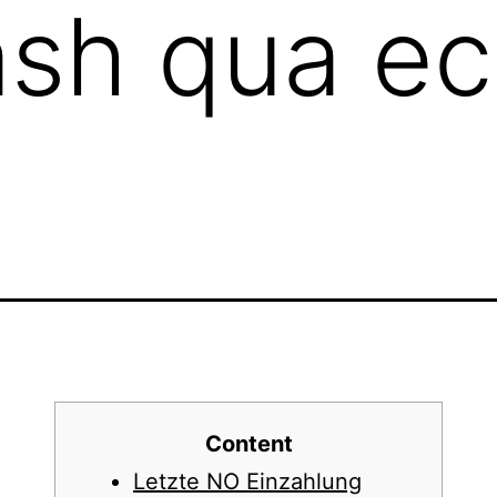
ash qua e
Content
Letzte NO Einzahlung