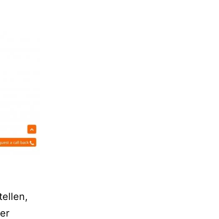
ellen,
er