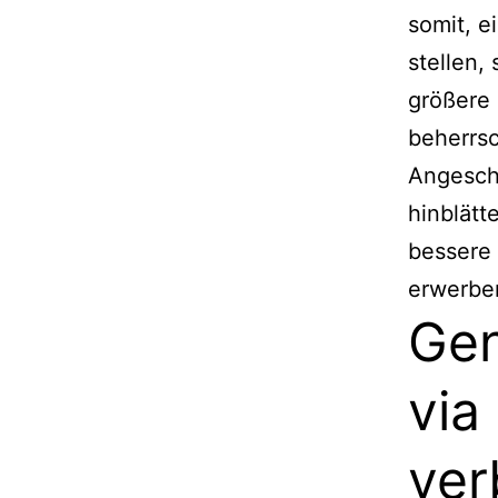
somit, e
stellen,
größere
beherrs
Angeschl
hinblätt
bessere 
erwerbe
Gen
via
ver