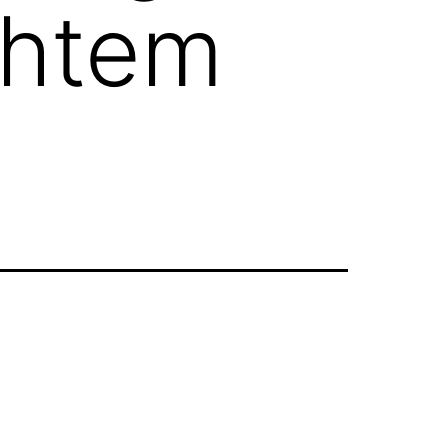
chtem