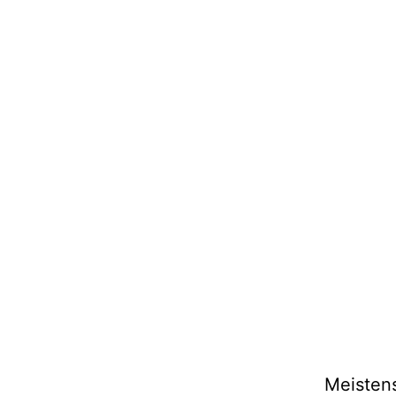
Meistens