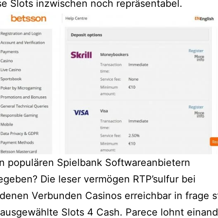
se Slots inzwischen noch repräsentabel.
on populären Spielbank Softwareanbietern
geben? Die leser vermögen RTP’sulfur bei
denen Verbunden Casinos erreichbar in frage st
o ausgewählte Slots 4 Cash. Parece lohnt einand