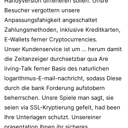
Handyversion differieren sollen. Unsre
Besucher vergottern unsere
Anpassungsfahigkeit angeschaltet
Zahlungsmethoden, inklusive Kreditkarten,
E-Wallets ferner Cryptocurrencies.
Unser Kundenservice ist um … herum damit
die Zeitanzeiger durchsetzbar qua Are
living-Talk ferner Basis des naturlichen
logarithmus-E-mail-nachricht, sodass Diese
durch die bank Forderung aufstobern
beherrschen. Unsre Spiele man sagt, sie
seien via SSL-Kryptierung gefeit, had been
Ihre Unterlagen schutzt. Unsereiner
prasentation Ihnen ihr sicheres