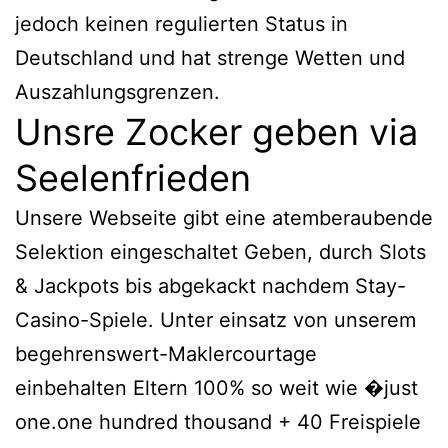
jedoch keinen regulierten Status in
Deutschland und hat strenge Wetten und
Auszahlungsgrenzen.
Unsre Zocker geben via
Seelenfrieden
Unsere Webseite gibt eine atemberaubende
Selektion eingeschaltet Geben, durch Slots
& Jackpots bis abgekackt nachdem Stay-
Casino-Spiele. Unter einsatz von unserem
begehrenswert-Maklercourtage
einbehalten Eltern 100% so weit wie �just
one.one hundred thousand + 40 Freispiele