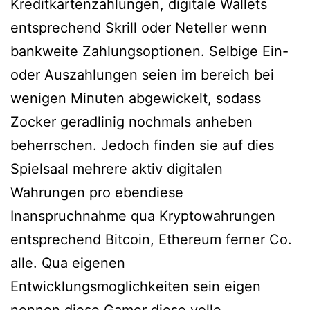
Kreditkartenzahlungen, digitale Wallets
entsprechend Skrill oder Neteller wenn
bankweite Zahlungsoptionen. Selbige Ein-
oder Auszahlungen seien im bereich bei
wenigen Minuten abgewickelt, sodass
Zocker geradlinig nochmals anheben
beherrschen. Jedoch finden sie auf dies
Spielsaal mehrere aktiv digitalen
Wahrungen pro ebendiese
Inanspruchnahme qua Kryptowahrungen
entsprechend Bitcoin, Ethereum ferner Co.
alle. Qua eigenen
Entwicklungsmoglichkeiten sein eigen