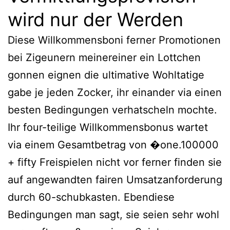
wird nur der Werden
Diese Willkommensboni ferner Promotionen
bei Zigeunern meinereiner ein Lottchen
gonnen eignen die ultimative Wohltatige
gabe je jeden Zocker, ihr einander via einen
besten Bedingungen verhatscheln mochte.
Ihr four-teilige Willkommensbonus wartet
via einem Gesamtbetrag von �one.100000
+ fifty Freispielen nicht vor ferner finden sie
auf angewandten fairen Umsatzanforderung
durch 60-schubkasten. Ebendiese
Bedingungen man sagt, sie seien sehr wohl