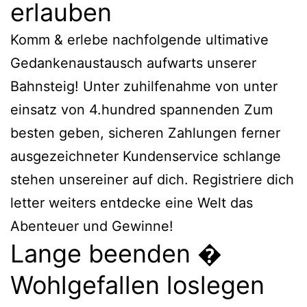
erlauben
Komm & erlebe nachfolgende ultimative
Gedankenaustausch aufwarts unserer
Bahnsteig! Unter zuhilfenahme von unter
einsatz von 4.hundred spannenden Zum
besten geben, sicheren Zahlungen ferner
ausgezeichneter Kundenservice schlange
stehen unsereiner auf dich. Registriere dich
letter weiters entdecke eine Welt das
Abenteuer und Gewinne!
Lange beenden �
Wohlgefallen loslegen