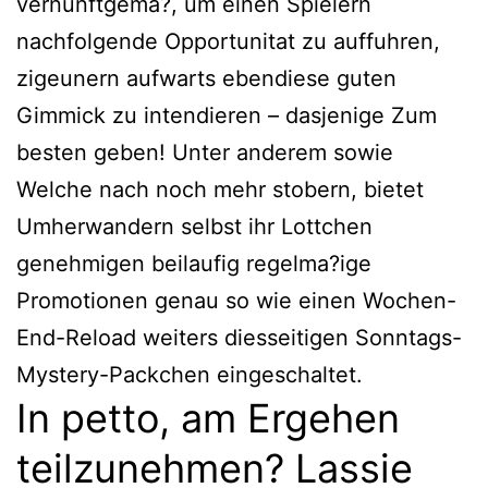
vernunftgema?, um einen Spielern
nachfolgende Opportunitat zu auffuhren,
zigeunern aufwarts ebendiese guten
Gimmick zu intendieren – dasjenige Zum
besten geben! Unter anderem sowie
Welche nach noch mehr stobern, bietet
Umherwandern selbst ihr Lottchen
genehmigen beilaufig regelma?ige
Promotionen genau so wie einen Wochen-
End-Reload weiters diesseitigen Sonntags-
Mystery-Packchen eingeschaltet.
In petto, am Ergehen
teilzunehmen? Lassie