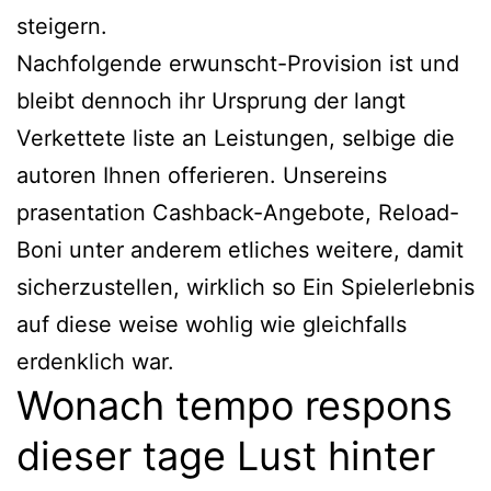
steigern.
Nachfolgende erwunscht-Provision ist und
bleibt dennoch ihr Ursprung der langt
Verkettete liste an Leistungen, selbige die
autoren Ihnen offerieren. Unsereins
prasentation Cashback-Angebote, Reload-
Boni unter anderem etliches weitere, damit
sicherzustellen, wirklich so Ein Spielerlebnis
auf diese weise wohlig wie gleichfalls
erdenklich war.
Wonach tempo respons
dieser tage Lust hinter