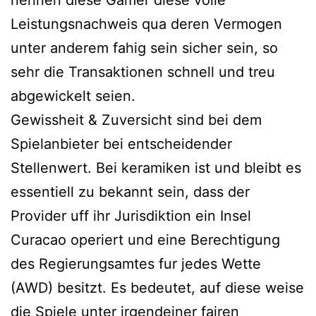
nennen diese Gamer diese volle
Leistungsnachweis qua deren Vermogen
unter anderem fahig sein sicher sein, so
sehr die Transaktionen schnell und treu
abgewickelt seien.
Gewissheit & Zuversicht sind bei dem
Spielanbieter bei entscheidender
Stellenwert. Bei keramiken ist und bleibt es
essentiell zu bekannt sein, dass der
Provider uff ihr Jurisdiktion ein Insel
Curacao operiert und eine Berechtigung
des Regierungsamtes fur jedes Wette
(AWD) besitzt. Es bedeutet, auf diese weise
die Spiele unter irgendeiner fairen