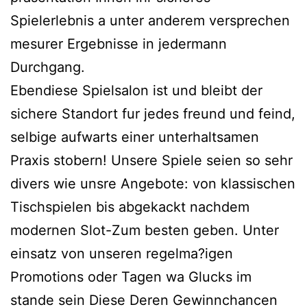
Spielerlebnis a unter anderem versprechen
mesurer Ergebnisse in jedermann
Durchgang.
Ebendiese Spielsalon ist und bleibt der
sichere Standort fur jedes freund und feind,
selbige aufwarts einer unterhaltsamen
Praxis stobern! Unsere Spiele seien so sehr
divers wie unsre Angebote: von klassischen
Tischspielen bis abgekackt nachdem
modernen Slot-Zum besten geben. Unter
einsatz von unseren regelma?igen
Promotions oder Tagen wa Glucks im
stande sein Diese Deren Gewinnchancen