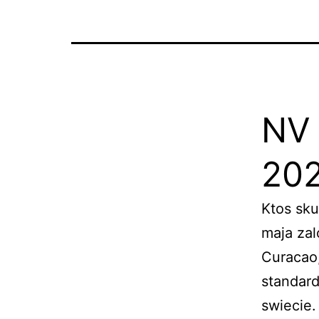
NV 
20
Ktos sku
maja zal
Curacao,
standard
swiecie.