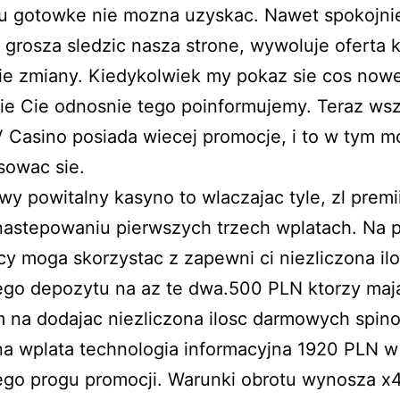
tu gotowke nie mozna uzyskac. Nawet spokojni
grosza sledzic nasza strone, wywoluje oferta 
ie zmiany. Kiedykolwiek my pokaz sie cos now
ie Cie odnosnie tego poinformujemy. Teraz wsz
Casino posiada wiecej promocje, i to w tym mo
sowac sie.
y powitalny kasyno to wlaczajac tyle, zl premii
nastepowaniu pierwszych trzech wplatach. Na 
y moga skorzystac z zapewni ci niezliczona il
ego depozytu na az te dwa.500 PLN ktorzy maj
 na dodajac niezliczona ilosc darmowych spin
na wplata technologia informacyjna 1920 PLN w
ego progu promocji. Warunki obrotu wynosza x