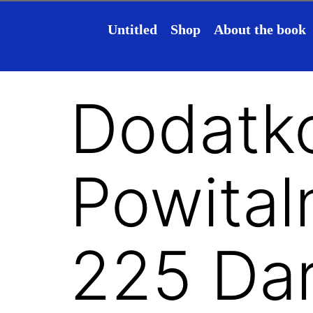
Untitled
Shop
About the book
Dodatk
Powital
225 Da