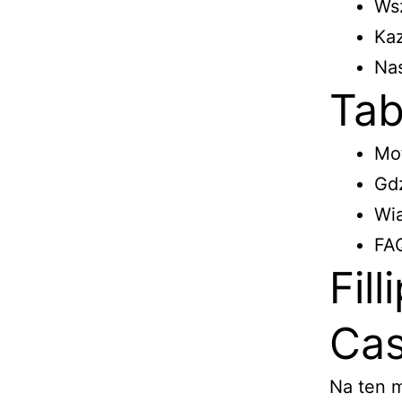
Wsz
Kaz
Nas
Tab
Mo
Gd
Wi
FA
Fil
Cas
Na ten m