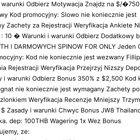
i warunki Odbierz Motywacja Znajdz na $/�750
wy Kod promocyjny: Slowo nie koniecznie jest
y Zachety za Rejestracji Weryfikacja Ankiete N
 : 10 � Warunki i warunki Odbierz Dodatkowy 
ITH l DARMOWYCH SPINOW FOR ONLY Jeden 
ocyjny: Kod nie koniecznie jest wezwany Fillip
ia Rejestracji Weryfikacja Przejrzyj Nizszy Depo
y i warunki Odbierz Bonus 350% z $2,500 Kod 
gnat nie koniecznie jest wymagany Zachety po
zlonkiem Weryfikacja Recenzje Mniejszy Trzym
c $ Zasady i warunki Chwyc Bonus JW8 Thailan
ka. dep: 100THB Wagering 1x Wez Bonus
ujemy, ze: