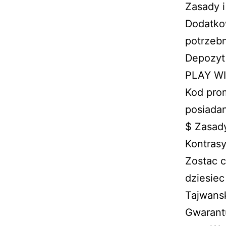
Zasady 
Dodatko
potrzebn
Depozyt
PLAY W
Kod prom
posiadan
$ Zasad
Kontrasy
Zostac c
dziesie
Tajwans
Gwarant