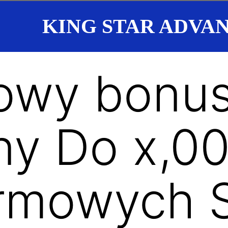
KING STAR ADVA
owy bonu
ny Do x,00
rmowych 