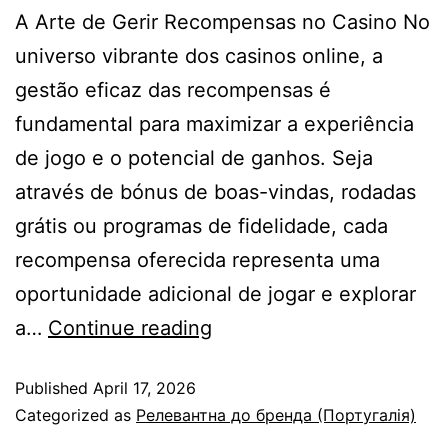
A Arte de Gerir Recompensas no Casino No
universo vibrante dos casinos online, a
gestão eficaz das recompensas é
fundamental para maximizar a experiência
de jogo e o potencial de ganhos. Seja
através de bónus de boas-vindas, rodadas
grátis ou programas de fidelidade, cada
recompensa oferecida representa uma
oportunidade adicional de jogar e explorar
a…
Continue reading
Published
April 17, 2026
Categorized as
Релевантна до бренда (Португалія)