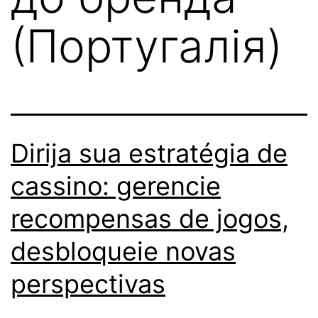
(Португалія)
Dirija sua estratégia de
cassino: gerencie
recompensas de jogos,
desbloqueie novas
perspectivas