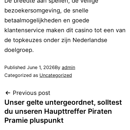
De breedte aan spellen, de veilige
bezoekersomgeving, de snelle
betaalmogelijkheden en goede
klantenservice maken dit casino tot een van
de topkeuzes onder zijn Nederlandse
doelgroep.
Published
June 1, 2026
By
admin
Categorized as
Uncategorized
Previous post
Unser gelte untergeordnet, solltest
du unseren Haupttreffer Piraten
Pramie pluspunkt