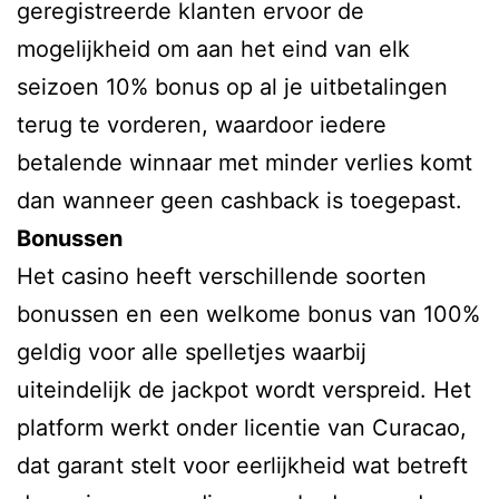
geregistreerde klanten ervoor de
mogelijkheid om aan het eind van elk
seizoen 10% bonus op al je uitbetalingen
terug te vorderen, waardoor iedere
betalende winnaar met minder verlies komt
dan wanneer geen cashback is toegepast.
Bonussen
Het casino heeft verschillende soorten
bonussen en een welkome bonus van 100%
geldig voor alle spelletjes waarbij
uiteindelijk de jackpot wordt verspreid. Het
platform werkt onder licentie van Curacao,
dat garant stelt voor eerlijkheid wat betreft