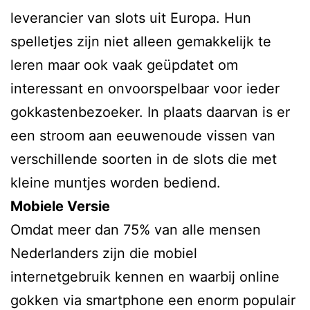
leverancier van slots uit Europa. Hun
spelletjes zijn niet alleen gemakkelijk te
leren maar ook vaak geüpdatet om
interessant en onvoorspelbaar voor ieder
gokkastenbezoeker. In plaats daarvan is er
een stroom aan eeuwenoude vissen van
verschillende soorten in de slots die met
kleine muntjes worden bediend.
Mobiele Versie
Omdat meer dan 75% van alle mensen
Nederlanders zijn die mobiel
internetgebruik kennen en waarbij online
gokken via smartphone een enorm populair