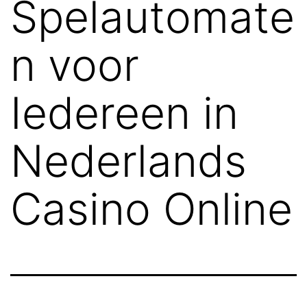
Spelautomate
n voor
Iedereen in
Nederlands
Casino Online