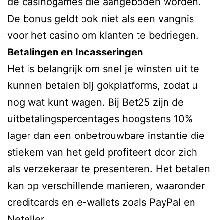
de casinogames die aangeboden worden.
De bonus geldt ook niet als een vangnis
voor het casino om klanten te bedriegen.
Betalingen en Incasseringen
Het is belangrijk om snel je winsten uit te
kunnen betalen bij gokplatforms, zodat u
nog wat kunt wagen. Bij Bet25 zijn de
uitbetalingspercentages hoogstens 10%
lager dan een onbetrouwbare instantie die
stiekem van het geld profiteert door zich
als verzekeraar te presenteren. Het betalen
kan op verschillende manieren, waaronder
creditcards en e-wallets zoals PayPal en
Neteller.