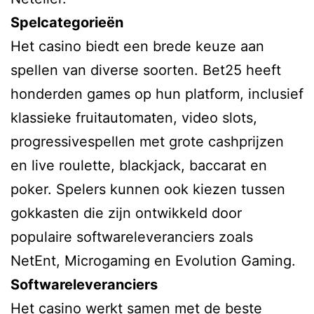
Spelcategorieën
Het casino biedt een brede keuze aan
spellen van diverse soorten. Bet25 heeft
honderden games op hun platform, inclusief
klassieke fruitautomaten, video slots,
progressivespellen met grote cashprijzen
en live roulette, blackjack, baccarat en
poker. Spelers kunnen ook kiezen tussen
gokkasten die zijn ontwikkeld door
populaire softwareleveranciers zoals
NetEnt, Microgaming en Evolution Gaming.
Softwareleveranciers
Het casino werkt samen met de beste