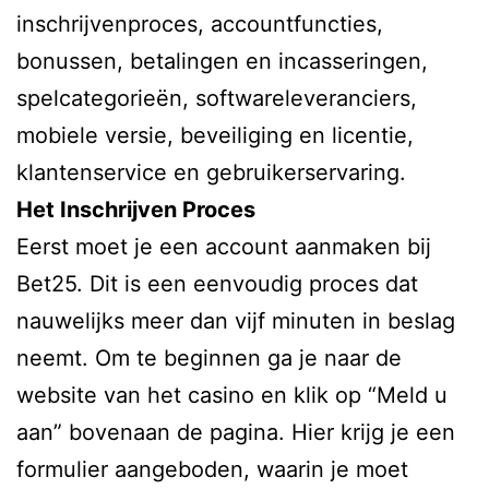
inschrijvenproces, accountfuncties,
bonussen, betalingen en incasseringen,
spelcategorieën, softwareleveranciers,
mobiele versie, beveiliging en licentie,
klantenservice en gebruikerservaring.
Het Inschrijven Proces
Eerst moet je een account aanmaken bij
Bet25. Dit is een eenvoudig proces dat
nauwelijks meer dan vijf minuten in beslag
neemt. Om te beginnen ga je naar de
website van het casino en klik op “Meld u
aan” bovenaan de pagina. Hier krijg je een
formulier aangeboden, waarin je moet