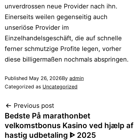
unverdrossen neue Provider nach ihn.
Einerseits weilen gegenseitig auch
unseriöse Provider im
Einzelhandelsgeschäft, die auf schnelle
ferner schmutzige Profite legen, vorher
diese billigermaßen nochmals abspringen.
Published
May 26, 2026
By
admin
Categorized as
Uncategorized
Previous post
Bedste På marathonbet
velkomstbonus Kasino ved hjælp af
hastig udbetaling ᐈ 2025