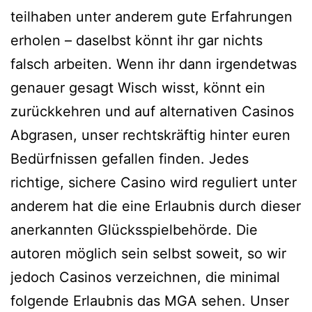
teilhaben unter anderem gute Erfahrungen
erholen – daselbst könnt ihr gar nichts
falsch arbeiten. Wenn ihr dann irgendetwas
genauer gesagt Wisch wisst, könnt ein
zurückkehren und auf alternativen Casinos
Abgrasen, unser rechtskräftig hinter euren
Bedürfnissen gefallen finden. Jedes
richtige, sichere Casino wird reguliert unter
anderem hat die eine Erlaubnis durch dieser
anerkannten Glücksspielbehörde. Die
autoren möglich sein selbst soweit, so wir
jedoch Casinos verzeichnen, die minimal
folgende Erlaubnis das MGA sehen. Unser