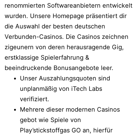
renommierten Softwareanbietern entwickelt
wurden. Unsere Homepage präsentiert dir
die Auswahl der besten deutschen
Verbunden-Casinos. Die Casinos zeichnen
zigeunern von deren herausragende Gig,
erstklassige Spielerfahrung &
beeindruckende Bonusangebote leer.
Unser Auszahlungsquoten sind
unplanmäßig von iTech Labs
verifiziert.
Mehrere dieser modernen Casinos
gebot wie Spiele von
Play’stickstoffgas GO an, hierfür