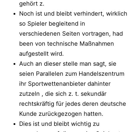
gehört z.
Noch ist und bleibt verhindert, wirklich
so Spieler begleitend in
verschiedenen Seiten vortragen, had
been von technische Maßnahmen
aufgestellt wird.
Auch an dieser stelle man sagt, sie
seien Parallelen zum Handelszentrum
ihr Sportwettenanbieter dahinter
zutzeln , die sich z. t. sekundär
rechtskräftig für jedes deren deutsche
Kunde zurückgezogen hatten.
Dies ist und bleibt wichtig zu