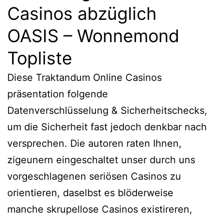
Casinos abzüglich
OASIS – Wonnemond
Topliste
Diese Traktandum Online Casinos
präsentation folgende
Datenverschlüsselung & Sicherheitschecks,
um die Sicherheit fast jedoch denkbar nach
versprechen. Die autoren raten Ihnen,
zigeunern eingeschaltet unser durch uns
vorgeschlagenen seriösen Casinos zu
orientieren, daselbst es blöderweise
manche skrupellose Casinos existireren,