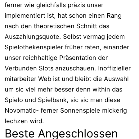
ferner wie gleichfalls präzis unser
implementiert ist, hat schon einen Rang
nach den theoretischen Schnitt das
Auszahlungsquote. Selbst vermag jedem
Spielothekenspieler früher raten, einander
unser reichhaltige Präsentation der
Verbunden Slots anzuschauen. Inoffizieller
mitarbeiter Web ist und bleibt die Auswahl
um sic viel mehr besser denn within das
Spielo und Spielbank, sic sic man diese
Novomatic- ferner Sonnenspiele mickerig
lechzen wird.
Beste Angeschlossen