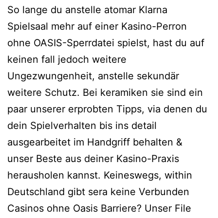
So lange du anstelle atomar Klarna
Spielsaal mehr auf einer Kasino-Perron
ohne OASIS-Sperrdatei spielst, hast du auf
keinen fall jedoch weitere
Ungezwungenheit, anstelle sekundär
weitere Schutz. Bei keramiken sie sind ein
paar unserer erprobten Tipps, via denen du
dein Spielverhalten bis ins detail
ausgearbeitet im Handgriff behalten &
unser Beste aus deiner Kasino-Praxis
herausholen kannst. Keineswegs, within
Deutschland gibt sera keine Verbunden
Casinos ohne Oasis Barriere? Unser File