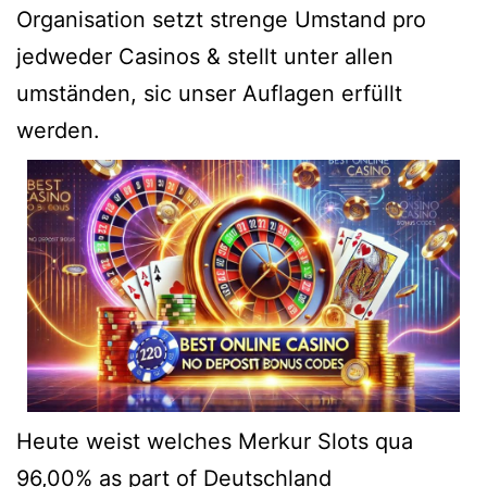
Organisation setzt strenge Umstand pro
jedweder Casinos & stellt unter allen
umständen, sic unser Auflagen erfüllt
werden.
Heute weist welches Merkur Slots qua
96,00% as part of Deutschland