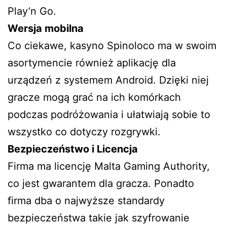
Play’n Go.
Wersja mobilna
Co ciekawe, kasyno Spinoloco ma w swoim
asortymencie również aplikację dla
urządzeń z systemem Android. Dzięki niej
gracze mogą grać na ich komórkach
podczas podróżowania i ułatwiają sobie to
wszystko co dotyczy rozgrywki.
Bezpieczeństwo i Licencja
Firma ma licencję Malta Gaming Authority,
co jest gwarantem dla gracza. Ponadto
firma dba o najwyższe standardy
bezpieczeństwa takie jak szyfrowanie