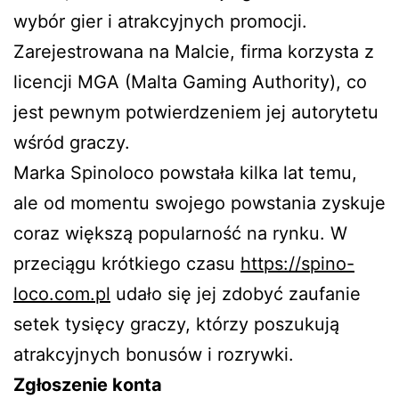
wybór gier i atrakcyjnych promocji.
Zarejestrowana na Malcie, firma korzysta z
licencji MGA (Malta Gaming Authority), co
jest pewnym potwierdzeniem jej autorytetu
wśród graczy.
Marka Spinoloco powstała kilka lat temu,
ale od momentu swojego powstania zyskuje
coraz większą popularność na rynku. W
przeciągu krótkiego czasu
https://spino-
loco.com.pl
udało się jej zdobyć zaufanie
setek tysięcy graczy, którzy poszukują
atrakcyjnych bonusów i rozrywki.
Zgłoszenie konta