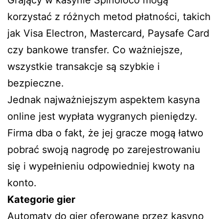
Grający w kasynie Spinoloco mogą
korzystać z różnych metod płatności, takich
jak Visa Electron, Mastercard, Paysafe Card
czy bankowe transfer. Co ważniejsze,
wszystkie transakcje są szybkie i
bezpieczne.
Jednak najważniejszym aspektem kasyna
online jest wypłata wygranych pieniędzy.
Firma dba o fakt, że jej gracze mogą łatwo
pobrać swoją nagrodę po zarejestrowaniu
się i wypełnieniu odpowiedniej kwoty na
konto.
Kategorie gier
Automaty do gier oferowane przez kasyno