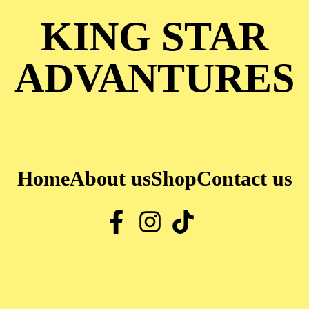
KING STAR
ADVANTURES
Home
About us
Shop
Contact us