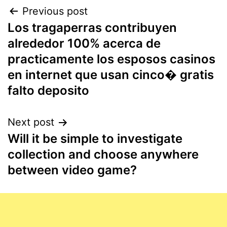
Previous post
Los tragaperras contribuyen
alrededor 100% acerca de
practicamente los esposos casinos
en internet que usan cinco� gratis
falto deposito
Next post
Will it be simple to investigate
collection and choose anywhere
between video game?