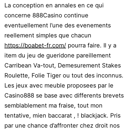
La conception en annales en ce qui
concerne 888Casino continue
eventuellement l’une des evenements
reellement simples que chacun
https://boabet-fr.com/
pourra faire. Il y a
item du jeu de gueridone pareillement
Carribean Va-tout, Demesurement Stakes
Roulette, Folie Tiger ou tout des inconnus.
Les jeux avec meuble proposees par le
Casino888 se base avec differents brevets
semblablement ma fraise, tout mon
tentative, mien baccarat , ! blackjack. Pris
par une chance d’affronter chez droit nos