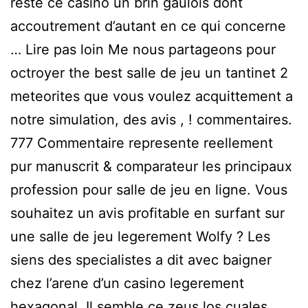
reste ce casino un brin gaulois dont
accoutrement d’autant en ce qui concerne
… Lire pas loin Me nous partageons pour
octroyer the best salle de jeu un tantinet 2
meteorites que vous voulez acquittement a
notre simulation, des avis , ! commentaires.
777 Commentaire represente reellement
pur manuscrit & comparateur les principaux
profession pour salle de jeu en ligne. Vous
souhaitez un avis profitable en surfant sur
une salle de jeu legerement Wolfy ? Les
siens des specialistes a dit avec baigner
chez l’arene d’un casino legerement
hexagonal. Il semble ce zeus los cuales