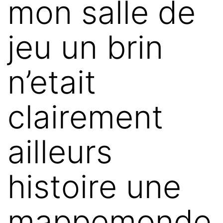
mon salle de
jeu un brin
n’etait
clairement
ailleurs
histoire une
mappemonde