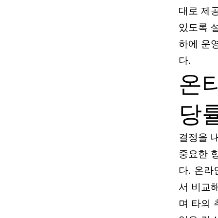
대로 제
있도록 
하에 운영
다.
온
당
결정을 
중요한 
다. 온라
서 비교해
며 타의