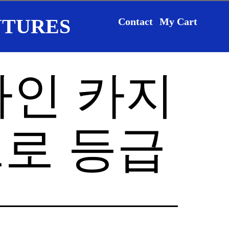
NTURES
Contact
My Cart
라인 카지
프로 등급