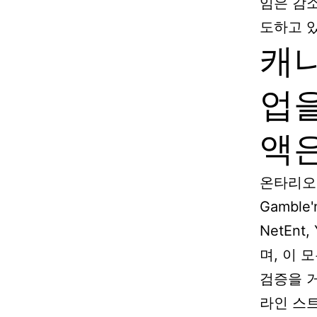
임은 감
도하고 
캐
업
액은
온타리오
Gamble'
NetEnt
며, 이 모
검증을 거
라인 스