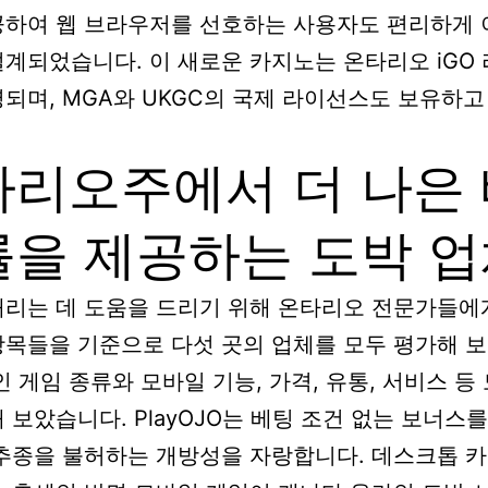
공하여 웹 브라우저를 선호하는 사용자도 편리하게 
설계되었습니다. 이 새로운 카지노는 온타리오 iGO
되며, MGA와 UKGC의 국제 라이선스도 보유하고
타리오주에서 더 나은
률을 제공하는 도박 
내리는 데 도움을 드리기 위해 온타리오 전문가들에
항목들을 기준으로 다섯 곳의 업체를 모두 평가해 
인 게임 종류와 모바일 기능, 가격, 유통, 서비스 등
 보았습니다. PlayOJO는 베팅 조건 없는 보너스
 추종을 불허하는 개방성을 자랑합니다. 데스크톱 카