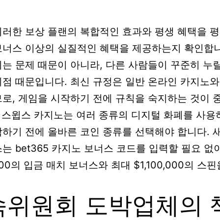
이러한 보상 플랜의 복합적인 효과와 평생 혜택을 
보너스 이상의 실질적인 혜택을 제공하는지 확인합니
는 문제 때문이 아니라, 다른 사람들이 꾸준히 누릴
이점 때문입니다. 최신 규정은 일반 온라인 카지노와
므로, 게임을 시작하기 전에 규칙을 숙지하는 것이 
, 스윕스 카지노는 여러 종류의 디지털 화폐를 사용
작하기 전에 올바른 코인 종류를 선택해야 합니다.
는 bet365 카지노 보너스 코드를 입력할 필요 없
0,000의 입금 매치 보너스와 최대 $1,100,000의 스
속위원회 도박업체의 