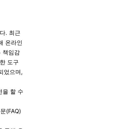
다. 최근
해 온라인
은 책임감
한 도구
되었으며,
전을 할 수
(FAQ)