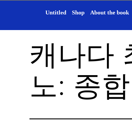
Untitled
Shop
About the book
캐나다 
노: 종