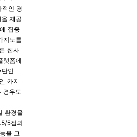
화적인 경
션을 제공
험에 집중
 카지노를
다른 웹사
 플랫폼에
수단인
라인 카지
는 경우도
일 환경을
.5/5점의
능을 그