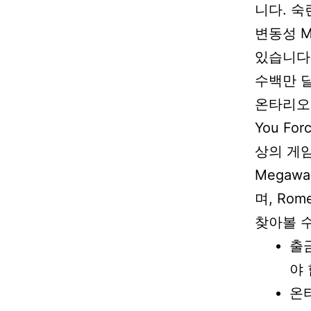
니다. 
변동성 M
있습니다. 
수백만 
온타리오 카지
You Fo
상의 게
Megawa
며, Rom
찾아볼 수
출
야 
온타