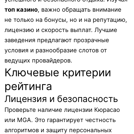
топ казино
, важно обращать внимание
не только на бонусы, но и на репутацию,
лицензию и скорость выплат. Лучшие
заведения предлагают прозрачные
условия и разнообразие слотов от
ведущих провайдеров.
Ключевые критерии
рейтинга
Лицензия и безопасность
Проверьте наличие лицензии Кюрасао
или MGA. Это гарантирует честность
алгоритмов и защиту персональных