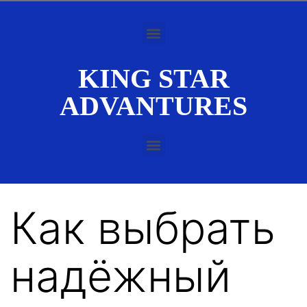
KING STAR
ADVANTURES
Как выбрать
надёжный