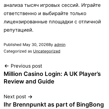
анализа тысяч игровых сессий. Играйте
ответственно и выбирайте только
лицензированные площадки с отличной
репутацией.
Published
May 30, 2026
By
admin
Categorized as
Uncategorized
Previous post
Million Casino Login: A UK Player’s
Review and Guide
Next post
Ihr Brennpunkt as part of BingBong