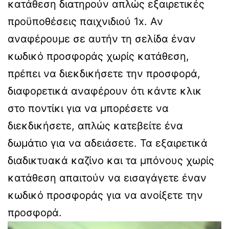
κατάθεση διατηρούν απλώς εξαιρετικές
προϋποθέσεις παιχνιδιού 1x. Αν
αναφέρουμε σε αυτήν τη σελίδα έναν
κωδικό προσφοράς χωρίς κατάθεση,
πρέπει να διεκδικήσετε την προσφορά,
διαφορετικά αναφέρουν ότι κάντε κλικ
στο ποντίκι για να μπορέσετε να
διεκδικήσετε, απλώς κατεβείτε ένα
δωμάτιο για να αδειάσετε. Τα εξαιρετικά
διαδικτυακά καζίνο και τα μπόνους χωρίς
κατάθεση απαιτούν να εισαγάγετε έναν
κωδικό προσφοράς για να ανοίξετε την
προσφορά.