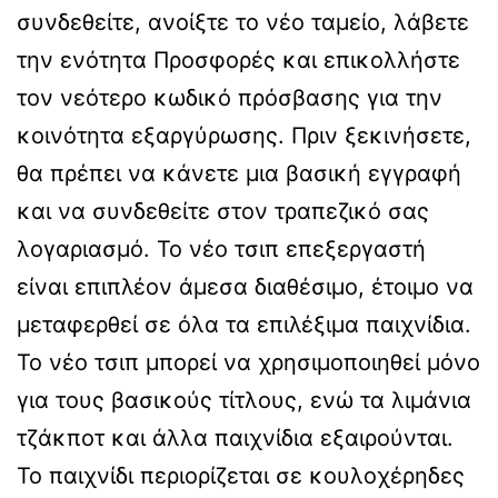
συνδεθείτε, ανοίξτε το νέο ταμείο, λάβετε
την ενότητα Προσφορές και επικολλήστε
τον νεότερο κωδικό πρόσβασης για την
κοινότητα εξαργύρωσης. Πριν ξεκινήσετε,
θα πρέπει να κάνετε μια βασική εγγραφή
και να συνδεθείτε στον τραπεζικό σας
λογαριασμό. Το νέο τσιπ επεξεργαστή
είναι επιπλέον άμεσα διαθέσιμο, έτοιμο να
μεταφερθεί σε όλα τα επιλέξιμα παιχνίδια.
Το νέο τσιπ μπορεί να χρησιμοποιηθεί μόνο
για τους βασικούς τίτλους, ενώ τα λιμάνια
τζάκποτ και άλλα παιχνίδια εξαιρούνται.
Το παιχνίδι περιορίζεται σε κουλοχέρηδες