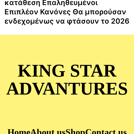
κατάθεση Επαληθευμένοι
Επιπλέον Κανόνες Θα μπορούσαν
ενδεχομένως να φτάσουν το 2026
KING STAR
ADVANTURES
Home
About us
Shop
Contact us