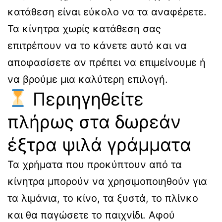
κατάθεση είναι εύκολο να τα αναφέρετε.
Τα κίνητρα χωρίς κατάθεση σας
επιτρέπουν να το κάνετε αυτό και να
αποφασίσετε αν πρέπει να επιμείνουμε ή
να βρούμε μια καλύτερη επιλογή.
Περιηγηθείτε
πλήρως στα δωρεάν
έξτρα ψιλά γράμματα
Τα χρήματα που προκύπτουν από τα
κίνητρα μπορούν να χρησιμοποιηθούν για
τα λιμάνια, το κίνο, τα ξυστά, το πλίνκο
και θα παγώσετε το παιχνίδι. Αφού