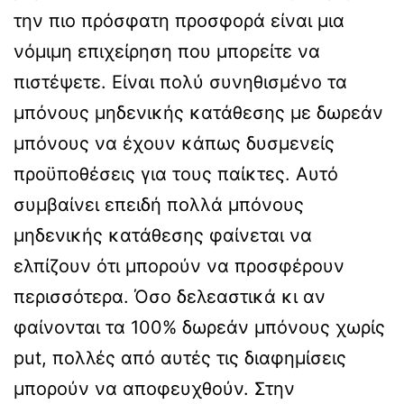
την πιο πρόσφατη προσφορά είναι μια
νόμιμη επιχείρηση που μπορείτε να
πιστέψετε. Είναι πολύ συνηθισμένο τα
μπόνους μηδενικής κατάθεσης με δωρεάν
μπόνους να έχουν κάπως δυσμενείς
προϋποθέσεις για τους παίκτες. Αυτό
συμβαίνει επειδή πολλά μπόνους
μηδενικής κατάθεσης φαίνεται να
ελπίζουν ότι μπορούν να προσφέρουν
περισσότερα. Όσο δελεαστικά κι αν
φαίνονται τα 100% δωρεάν μπόνους χωρίς
put, πολλές από αυτές τις διαφημίσεις
μπορούν να αποφευχθούν. Στην