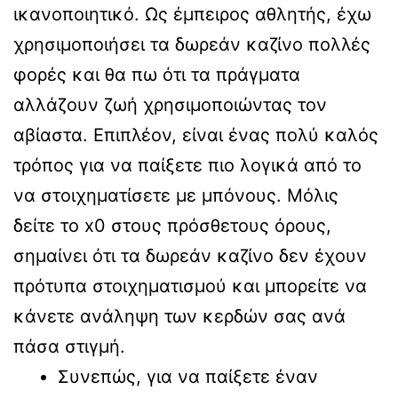
ικανοποιητικό. Ως έμπειρος αθλητής, έχω
χρησιμοποιήσει τα δωρεάν καζίνο πολλές
φορές και θα πω ότι τα πράγματα
αλλάζουν ζωή χρησιμοποιώντας τον
αβίαστα. Επιπλέον, είναι ένας πολύ καλός
τρόπος για να παίξετε πιο λογικά από το
να στοιχηματίσετε με μπόνους. Μόλις
δείτε το x0 στους πρόσθετους όρους,
σημαίνει ότι τα δωρεάν καζίνο δεν έχουν
πρότυπα στοιχηματισμού και μπορείτε να
κάνετε ανάληψη των κερδών σας ανά
πάσα στιγμή.
Συνεπώς, για να παίξετε έναν