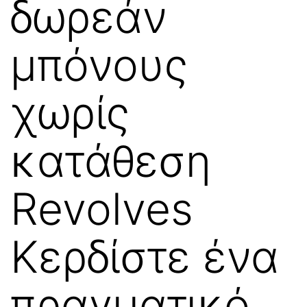
δωρεάν
μπόνους
χωρίς
κατάθεση
Revolves
Κερδίστε ένα
πραγματικό