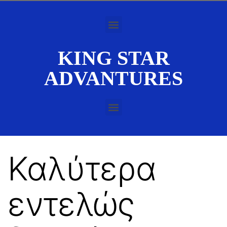
KING STAR
ADVANTURES
Καλύτερα
εντελώς