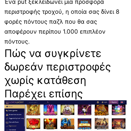
Ένα put ξεκλειδώνει μια προσφορά
περιστροφής τροχού, η οποία σας δίνει 8
φορές πόντους παζλ που θα σας
αποφέρουν περίπου 1.000 επιπλέον
πόντους.
Πώς να συγκρίνετε
δωρεάν περιστροφές
χωρίς κατάθεση
Παρέχει επίσης